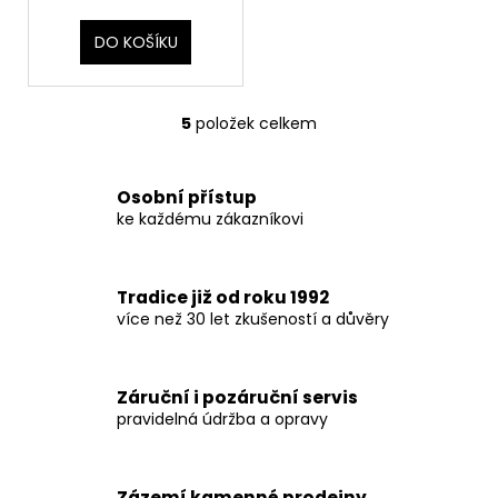
DO KOŠÍKU
5
položek celkem
O
v
l
Osobní přístup
á
ke každému zákazníkovi
d
a
c
Tradice již od roku 1992
í
více než 30 let zkušeností a důvěry
p
r
v
Záruční i pozáruční servis
k
pravidelná údržba a opravy
y
v
ý
Zázemí kamenné prodejny