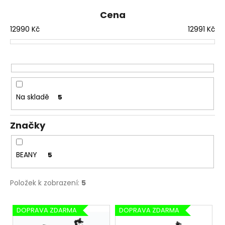
e
a
n
Cena
j
í
12990
Kč
12991
Kč
í
p
t
r
?
o
d
u
Na skladě
5
k
t
HLEDAT
Značky
ů
BEANY
5
D
o
p
Položek k zobrazení:
5
o
r
V
DOPRAVA ZDARMA
DOPRAVA ZDARMA
u
ý