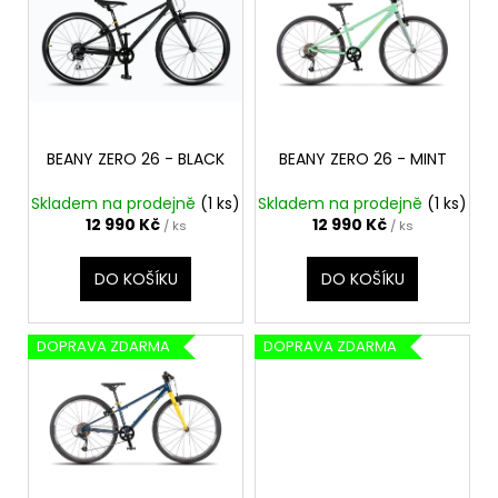
č
p
u
i
j
s
e
m
p
e
r
o
BEANY ZERO 26 - BLACK
BEANY ZERO 26 - MINT
d
Skladem na prodejně
(1 ks)
Skladem na prodejně
(1 ks)
u
12 990 Kč
12 990 Kč
/ ks
/ ks
k
t
DO KOŠÍKU
DO KOŠÍKU
ů
DOPRAVA ZDARMA
DOPRAVA ZDARMA