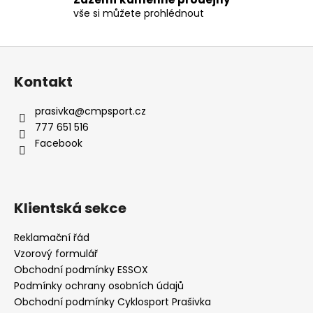
p
vše si můžete prohlédnout
i
s
u
Z
á
Kontakt
p
a
prasivka
@
cmpsport.cz
t
777 651 516
í
Facebook
Klientská sekce
Reklamační řád
Vzorový formulář
Obchodní podmínky ESSOX
Podmínky ochrany osobních údajů
Obchodní podmínky Cyklosport Prašivka