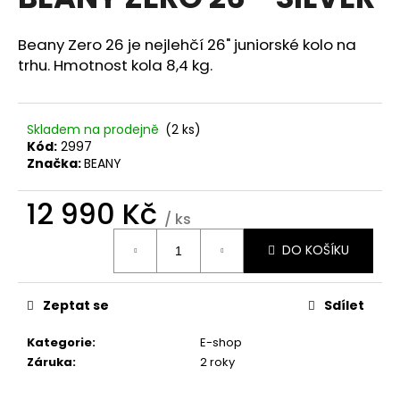
je
a
0,0
z
j
Beany Zero 26 je nejlehčí 26" juniorské kolo na
5
trhu. Hmotnost kola 8,4 kg.
í
hvězdiček.
t
?
Skladem na prodejně
(2 ks)
Kód:
2997
Značka:
BEANY
12 990 Kč
HLEDAT
/ ks
Měrná
DO KOŠÍKU
cena:
D
o
Zeptat se
Sdílet
p
o
Kategorie
:
E-shop
r
Záruka
:
2 roky
u