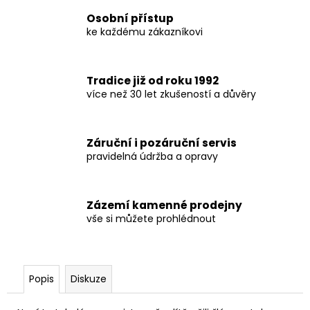
č
u
Osobní přístup
j
ke každému zákazníkovi
e
m
e
Tradice již od roku 1992
více než 30 let zkušeností a důvěry
Záruční i pozáruční servis
pravidelná údržba a opravy
Zázemí kamenné prodejny
vše si můžete prohlédnout
Popis
Diskuze