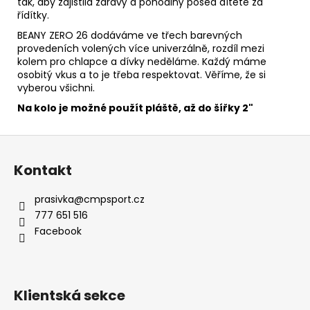
tak, aby zajistila zdravý a pohodlný posed dítěte za
řídítky.
BEANY ZERO 26 dodáváme ve třech barevných
provedeních volených více univerzálně, rozdíl mezi
kolem pro chlapce a dívky neděláme. Každý máme
osobitý vkus a to je třeba respektovat. Věříme, že si
vyberou všichni.
Na kolo je možné použít pláště, až do šířky 2"
Z
á
Kontakt
p
a
prasivka
@
cmpsport.cz
t
777 651 516
í
Facebook
Klientská sekce