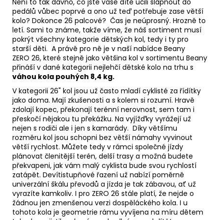
Není to tak dávno, co jste vaše dítě učili šlápnout do
pedálů vůbec poprvé a ono už teď potřebuje zase větší
kolo? Dokonce 26 palcové? Čas je neúprosný.
Hrozně to
letí. Sami to známe, takže víme, že náš sortiment musí
pokrýt
všechny kategorie dětských kol, tedy i ty pro
starší děti. A právě pro ně je v naší nabídce Beany
ZERO 26, které stejně jako většina kol v sortimentu Beany
přináší v dané kategorii nejlehčí dětské kolo na trhu s
váhou kola pouhých 8,4 kg.
V kategorii 26" kol jsou už často mladí cyklisté za řídítky
jako doma. Mají zkušenosti a s kolem si rozumí. Hravě
zdolají kopec, překonají terénní nerovnost, sem tam i
přeskočí nějakou tu překážku. Na vyjížďky vyrážejí už
nejen s rodiči ale i jen s kamarády. Díky většímu
rozměru kol jsou schopni bez větší námahy vyvinout
větší rychlost. Můžete tedy v rámci společné jízdy
plánovat členitější terén, delší trasy a možná budete
překvapeni, jak vám malý cyklista bude svou rychlostí
zatápět. Devítistupňové řazení už nabízí poměrně
univerzální škálu převodů a jízda je tak zábavou, ať už
vyrazíte kamkoliv. I pro ZERO 26 stále platí, že nejde o
žádnou jen zmenšenou verzi dospěláckého kola. I u
tohoto kola je geometrie rámu vyvíjena na míru dětem