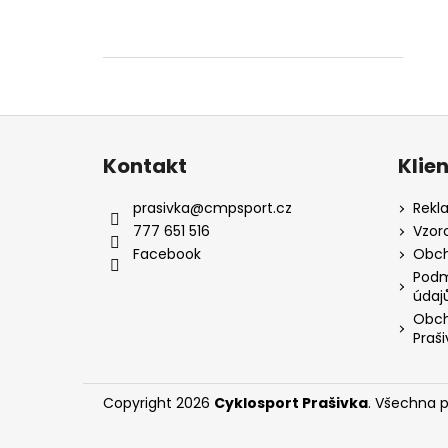
Z
á
Kontakt
Klie
p
a
prasivka
@
cmpsport.cz
Rekl
t
777 651 516
Vzor
í
Facebook
Obch
Podm
údaj
Obch
Praši
Copyright 2026
Cyklosport Prašivka
. Všechna 