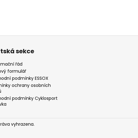
ntská sekce
amační řád
ový formulář
odní podmínky ESSOX
ínky ochrany osobních
ů
odní podmínky Cyklosport
vka
práva vyhrazena.