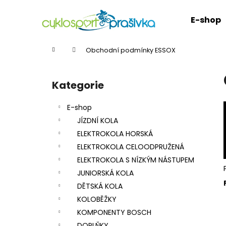
K
Přejít
na
o
E-shop
obsah
Zpět
Zpět
š
do
do
í
Domů
Obchodní podmínky ESSOX
k
obchodu
obchodu
P
o
Kategorie
Přeskočit
s
kategorie
t
E-shop
r
JÍZDNÍ KOLA
a
ELEKTROKOLA HORSKÁ
n
ELEKTROKOLA CELOODPRUŽENÁ
n
ELEKTROKOLA S NÍZKÝM NÁSTUPEM
í
JUNIORSKÁ KOLA
p
DĚTSKÁ KOLA
a
KOLOBĚŽKY
n
KOMPONENTY BOSCH
e
DOPLŇKY