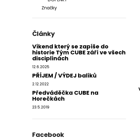
l
Značky
Články
Víkend který se zapíše do
historie Tým CUBE září ve všech
disciplínách
12.6.2025
PŘÍJEM / VÝDEJ balíků
2.12.2022
Předváděčka CUBE na
Horečkách
23.5.2019
Facebook