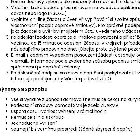
Formu dopravy vyberte dle nabízených možností a dokonč
V dalším kroku budete přesměrováni na webovou aplikaci sp
odkaz nebo logo ESSOXu).
Vyplníte on-line žádost o úvěr. Při vyplňování si zvolíte z
vlastnoruční podpis papírové smlouvy). Pro správné pode
jako žadatel o úvěr byl majitelem účtu uvedeného v žádost
Po odeslání žádosti obdržíte e-mailové potvrzení o přijetí
většinou do 15 minut od odeslání žádosti. V krajních příp
následujícího pracovního dne. (Dbejte proto zvýšené pozor
E-mail s kladným výsledkem posouzení žádosti obsahuje od
v emailu informace podle zvoleného způsobu podpisu smlouv
správnému podepsání smlouvy.
Po dokončení podpisu smlouvy a doručení poskytovateli úvěru
informuje prodejce, aby Vám expedoval zboží.
Výhody SMS podpisu
Vše si vyřídíte z pohodlí domova (nemusíte čekat na kurý
Podepsaní smlouvy pomocí SMS je zcela ZDARMA
Úspora času, rychlost vyřízení v rámci hodin
Nemusíte si nic tisknout
Jednoduché vyřízení
Šetrnější k životnímu prostředí (žádné zbytečné papíry)