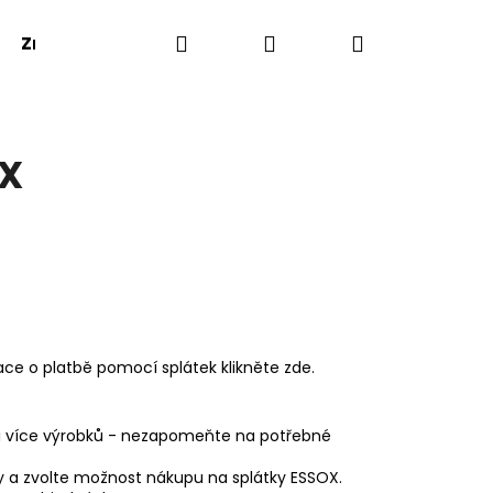
Hledat
Přihlášení
Nákupní
Značky
košík
OX
mace o platbě pomocí splátek klikněte
zde
.
 i více výrobků - nezapomeňte na potřebné
by a zvolte možnost nákupu na splátky ESSOX.