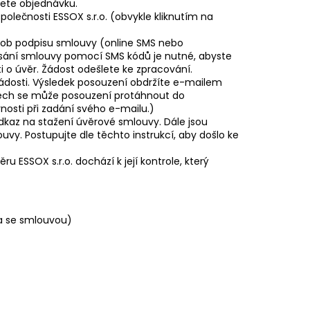
ete objednávku.
olečnosti ESSOX s.r.o. (obvykle kliknutím na
působ podpisu smlouvy (online SMS nebo
psání smlouvy pomocí SMS kódů je nutné, abyste
i o úvěr. Žádost odešlete ke zpracování.
 žádosti. Výsledek posouzení obdržíte e-mailem
adech se může posouzení protáhnout do
nosti při zadání svého e-mailu.)
kaz na stažení úvěrové smlouvy. Dále jsou
y. Postupujte dle těchto instrukcí, aby došlo ke
 ESSOX s.r.o. dochází k její kontrole, který
ra se smlouvou)