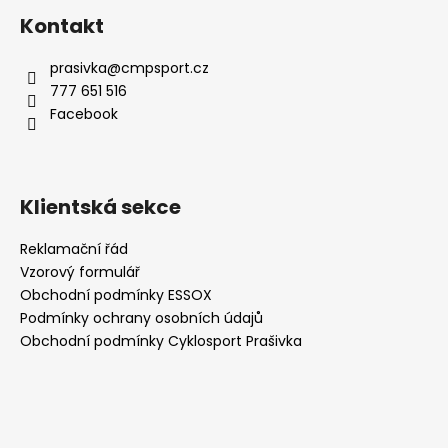
á
á
Kontakt
d
p
a
a
prasivka
@
cmpsport.cz
c
t
777 651 516
í
í
Facebook
p
r
v
k
Klientská sekce
y
v
Reklamační řád
ý
Vzorový formulář
p
i
Obchodní podmínky ESSOX
s
Podmínky ochrany osobních údajů
u
Obchodní podmínky Cyklosport Prašivka