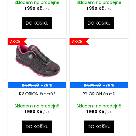
Skladem na prodejně
Skladem na prodejně
t
u
a
1 990 Kč
1 990 Kč
/ ks
/ ks
ů
k
j
t
í
DO KOŠÍKU
DO KOŠÍKU
ů
t
?
AKCE
AKCE
HLEDAT
2 699 KČ
–26 %
2 699 KČ
–26 %
R2 ORION črn-růž
R2 ORION črn-žl
D
o
Skladem na prodejně
Skladem na prodejně
p
1 990 Kč
1 990 Kč
/ ks
/ ks
o
r
DO KOŠÍKU
DO KOŠÍKU
u