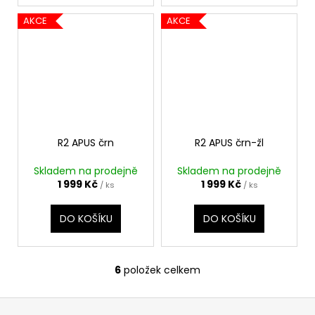
č
u
AKCE
AKCE
j
e
m
e
R2 APUS črn
R2 APUS črn-žl
Skladem na prodejně
Skladem na prodejně
1 999 Kč
1 999 Kč
/ ks
/ ks
DO KOŠÍKU
DO KOŠÍKU
6
položek celkem
O
v
Z
l