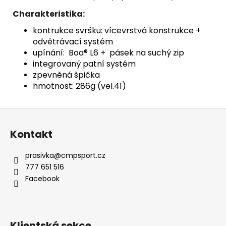
Charakteristika:
kontrukce svršku: vícevrstvá konstrukce +
odvětrávací systém
upínání: Boa® L6 + pásek na suchý zip
integrovaný patní systém
zpevněná špička
hmotnost: 286g (vel.41)
Z
á
Kontakt
p
a
prasivka
@
cmpsport.cz
t
777 651 516
í
Facebook
Klientská sekce