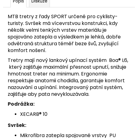
Popis
Diskuze
MTB tretry z řady SPORT určené pro cyklisty-
turisty. Svršek má vícevrstvou konstrukci, kdy
několik velmi tenkých vrstev materiálu je
spojováno zatepla a výsledkem je lehká, dobře
odvětraná struktura téměř beze švů, zvyšující
komfort nošení.
Tretry mají nový lankový upínací systém Boa® L6,
který zajišťuje maximální přesnost upnutí, snižuje
hmotnost treter na minimum. Ergonomie
respektuje anatomii chodidla, garantuje komfort
nazouvání a upínání. Integrovaný patní systém,
zajišťuje aby pata nevyklouzávala.
Podrážka:
XECARB® 10
Svršek:
Mikrofibra zatepla spojované vrstvy PU