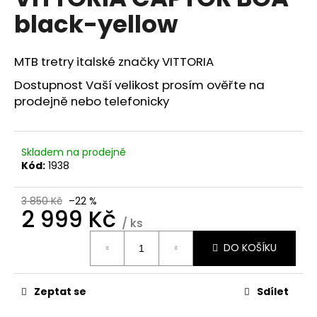
je
a
black-yellow
0,0
z
j
5
í
hvězdiček.
MTB tretry italské značky VITTORIA
t
Dostupnost Vaší velikost prosím ověřte na
?
prodejně nebo telefonicky
Skladem na prodejně
HLEDAT
Kód:
1938
3 850 Kč
–22 %
2 999 Kč
/ ks
D
Měrná
o
DO KOŠÍKU
cena:
p
o
r
Zeptat se
Sdílet
u