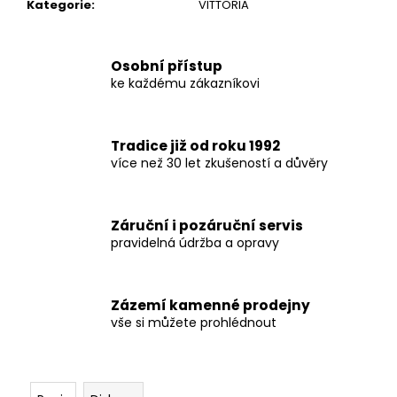
č
Kategorie
:
VITTORIA
u
j
e
Osobní přístup
m
ke každému zákazníkovi
e
Tradice již od roku 1992
více než 30 let zkušeností a důvěry
Záruční i pozáruční servis
pravidelná údržba a opravy
Zázemí kamenné prodejny
vše si můžete prohlédnout