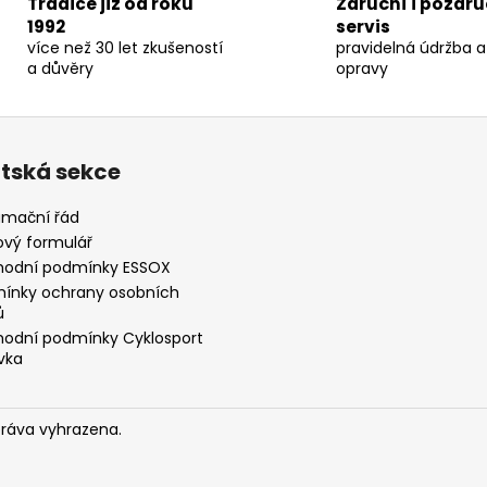
Tradice již od roku
Záruční i pozáru
l
1992
servis
á
více než 30 let zkušeností
pravidelná údržba a
d
a důvěry
opravy
a
c
í
p
ntská sekce
r
v
amační řád
k
ový formulář
y
odní podmínky ESSOX
v
ý
ínky ochrany osobních
ů
p
odní podmínky Cyklosport
i
vka
s
u
práva vyhrazena.