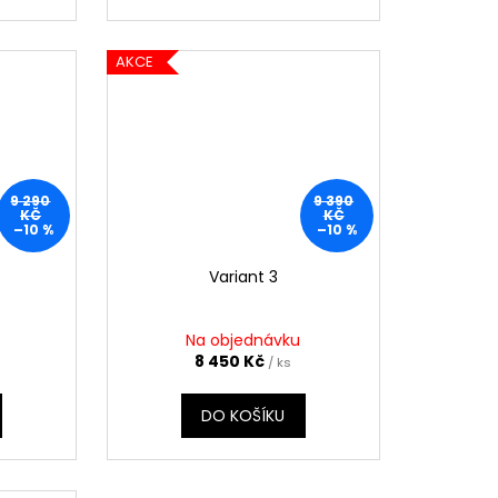
AKCE
9 290
9 390
KČ
KČ
–10 %
–10 %
Variant 3
Na objednávku
8 450 Kč
/ ks
DO KOŠÍKU