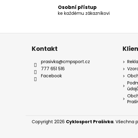
Osobní přístup
ke každému zákazníkovi
Z
á
Kontakt
Klie
p
a
prasivka
@
cmpsport.cz
Rekl
t
777 651 516
Vzor
í
Facebook
Obch
Podm
údaj
Obch
Praši
Copyright 2026
Cyklosport Prašivka
. Všechna 