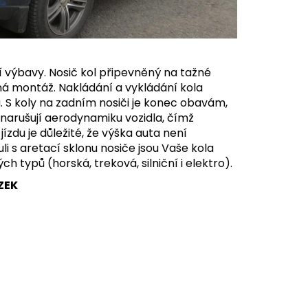
tí výbavy. Nosič kol připevněný na tažné
ná montáž. Nakládání a vykládání kola
ů. S koly na zadním nosiči je konec obavám,
enarušují aerodynamiku vozidla, čímž
zdu je důležité, že výška auta není
i s aretací sklonu nosiče jsou Vaše kola
ých typů (horská, treková, silniční i elektro).
ZEK