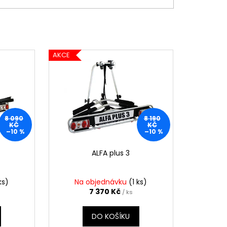
AKCE
8 090
8 190
KČ
KČ
–10 %
–10 %
ALFA plus 3
ks)
Na objednávku
(1 ks)
7 370 Kč
/ ks
DO KOŠÍKU