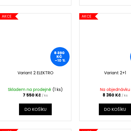
AKCE
AKCE
8 390
KČ
–10 %
Variant 2 ELEKTRO
Variant 2+1
Skladem na prodejně
(1 ks)
Na objednávku
7 550 Kč
8 360 Kč
/ ks
/ ks
DO KOŠÍKU
DO KOŠÍKU