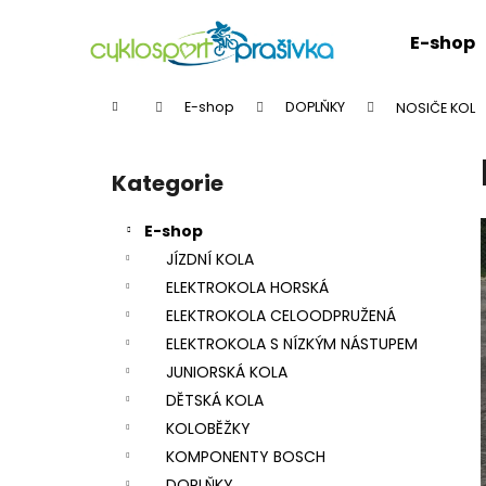
K
Přejít
na
o
E-shop
obsah
Zpět
Zpět
š
do
do
í
Domů
E-shop
DOPLŇKY
NOSIČE KOL
k
obchodu
obchodu
P
o
Kategorie
Přeskočit
s
kategorie
t
E-shop
r
JÍZDNÍ KOLA
a
ELEKTROKOLA HORSKÁ
n
ELEKTROKOLA CELOODPRUŽENÁ
n
ELEKTROKOLA S NÍZKÝM NÁSTUPEM
í
JUNIORSKÁ KOLA
p
DĚTSKÁ KOLA
a
KOLOBĚŽKY
n
KOMPONENTY BOSCH
e
DOPLŇKY