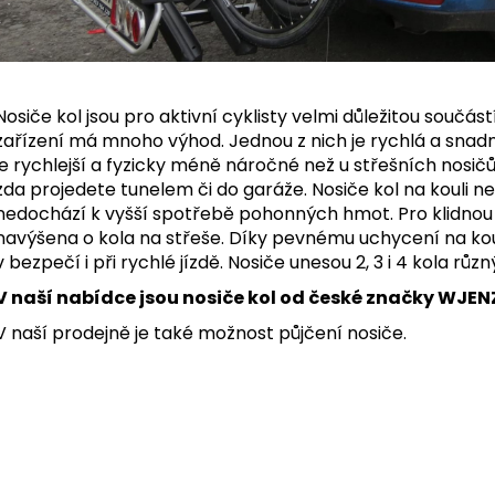
Nosiče kol jsou pro aktivní cyklisty velmi důležitou součás
zařízení má mnoho výhod. Jednou z nich je rychlá a snad
je rychlejší a fyzicky méně náročné než u střešních nosič
zda projedete tunelem či do garáže. Nosiče kol na kouli n
nedochází k vyšší spotřebě pohonných hmot. Pro klidnou jí
navýšena o kola na střeše. Díky pevnému uchycení na koul
v bezpečí i při rychlé jízdě. Nosiče unesou 2, 3 i 4 kola různ
V naší nabídce jsou nosiče kol od české značky WJEN
V naší prodejně je také možnost půjčení nosiče.