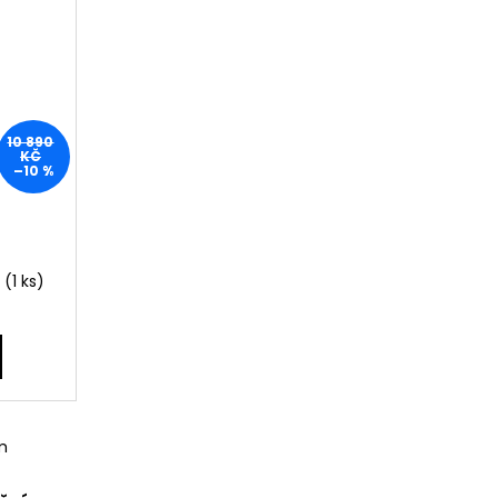
10 890
KČ
–10 %
ě
(1 ks)
m