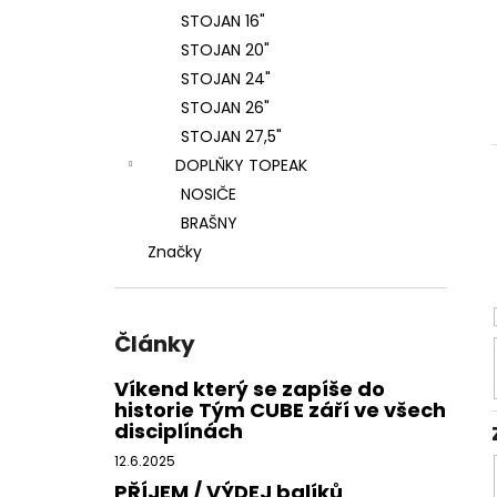
STOJAN 16"
STOJAN 20"
STOJAN 24"
STOJAN 26"
STOJAN 27,5"
DOPLŇKY TOPEAK
NOSIČE
BRAŠNY
Značky
Články
Víkend který se zapíše do
historie Tým CUBE září ve všech
disciplínách
12.6.2025
PŘÍJEM / VÝDEJ balíků