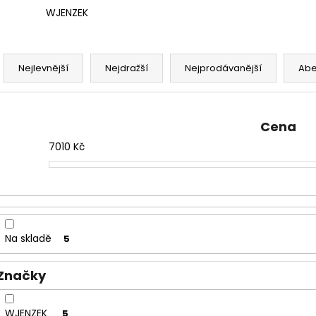
WJENZEK
Ř
a
Nejlevnější
Nejdražší
Nejprodávanější
Ab
z
e
n
Cena
í
7010
Kč
p
r
o
d
u
Na skladě
5
k
t
Značky
ů
WJENZEK
5