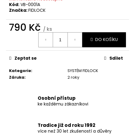
č
Kód:
VB-0001A
u
Značka:
FIDLOCK
j
e
790 Kč
m
/ ks
e
Měrná
DO KOŠÍKU
cena:
Zeptat se
Sdílet
Kategorie
:
SYSTÉM FIDLOCK
Záruka
:
2 roky
Osobní přístup
ke každému zákazníkovi
Tradice již od roku 1992
více než 30 let zkušeností a důvěry