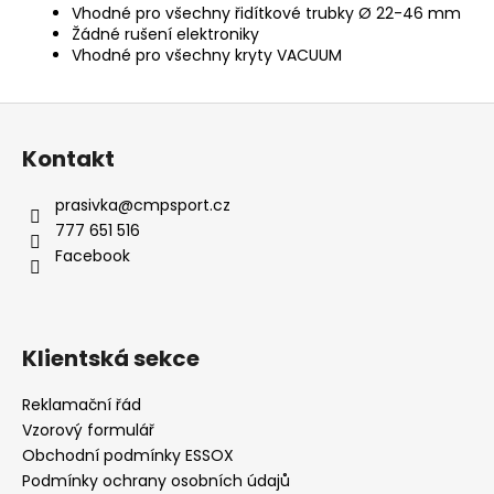
Vhodné pro všechny řidítkové trubky Ø 22-46 mm
Žádné rušení elektroniky
Vhodné pro všechny kryty VACUUM
Z
á
Kontakt
p
a
prasivka
@
cmpsport.cz
t
777 651 516
í
Facebook
Klientská sekce
Reklamační řád
Vzorový formulář
Obchodní podmínky ESSOX
Podmínky ochrany osobních údajů