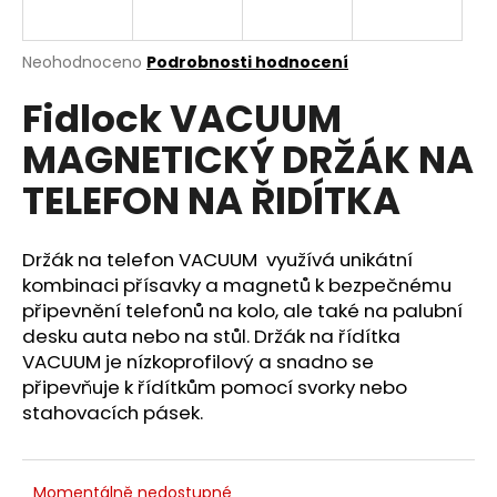
a
j
Průměrné
Neohodnoceno
Podrobnosti hodnocení
í
hodnocení
Fidlock VACUUM
produktu
t
je
?
MAGNETICKÝ DRŽÁK NA
0,0
z
TELEFON NA ŘIDÍTKA
5
hvězdiček.
Držák na
telefon VACUUM
využívá unikátní
HLEDAT
kombinaci přísavky a magnetů k bezpečnému
připevnění telefonů na kolo, ale také na palubní
desku auta nebo na stůl. Držák na řídítka
D
VACUUM je nízkoprofilový a snadno se
o
připevňuje k řídítkům pomocí svorky nebo
p
stahovacích pásek.
o
r
u
Momentálně nedostupné