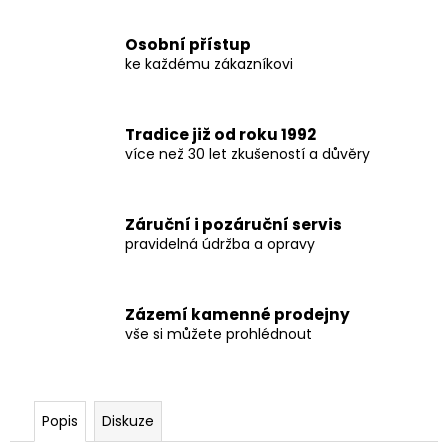
č
u
j
Osobní přístup
ke každému zákazníkovi
e
m
e
Tradice již od roku 1992
více než 30 let zkušeností a důvěry
Záruční i pozáruční servis
pravidelná údržba a opravy
Zázemí kamenné prodejny
vše si můžete prohlédnout
Popis
Diskuze