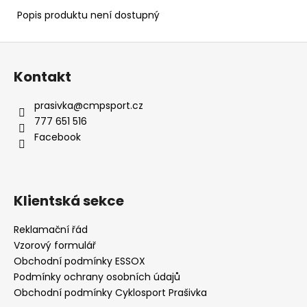
Popis produktu není dostupný
Z
á
Kontakt
p
a
prasivka
@
cmpsport.cz
t
777 651 516
í
Facebook
Klientská sekce
Reklamační řád
Vzorový formulář
Obchodní podmínky ESSOX
Podmínky ochrany osobních údajů
Obchodní podmínky Cyklosport Prašivka