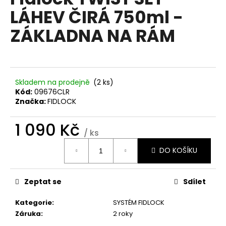
je
a
LÁHEV ČIRÁ 750ml -
0,0
z
j
ZÁKLADNA NA RÁM
5
í
hvězdiček.
t
?
Skladem na prodejně
(2 ks)
Kód:
09676CLR
Značka:
FIDLOCK
HLEDAT
1 090 Kč
/ ks
Měrná
DO KOŠÍKU
cena:
D
o
p
Zeptat se
Sdílet
o
Kategorie
:
SYSTÉM FIDLOCK
r
Záruka
:
2 roky
u