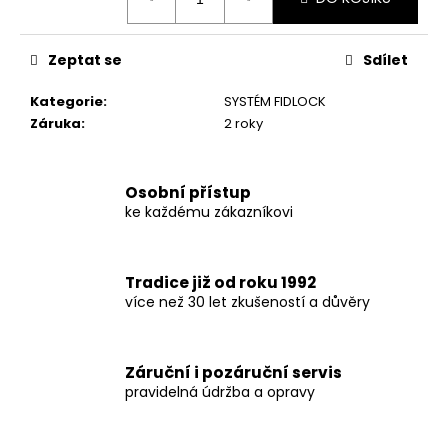
č
cena:
u
j
Zeptat se
Sdílet
e
m
Kategorie
:
SYSTÉM FIDLOCK
e
Záruka
:
2 roky
Osobní přístup
ke každému zákazníkovi
Tradice již od roku 1992
více než 30 let zkušeností a důvěry
Záruční i pozáruční servis
pravidelná údržba a opravy