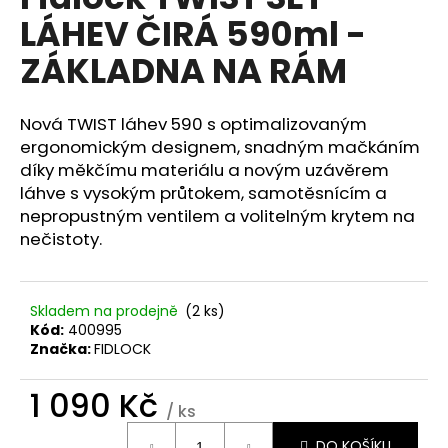
je
a
LÁHEV ČIRÁ 590ml -
0,0
z
j
ZÁKLADNA NA RÁM
5
í
hvězdiček.
t
Nová TWIST láhev 590 s optimalizovaným
?
ergonomickým designem, snadným mačkáním
díky měkčímu materiálu a novým uzávěrem
láhve s vysokým průtokem, samotěsnícím a
nepropustným ventilem a volitelným krytem na
HLEDAT
nečistoty.
Skladem na prodejně
(2 ks)
D
Kód:
400995
o
Značka:
FIDLOCK
p
o
1 090 Kč
r
/ ks
u
Měrná
DO KOŠÍKU