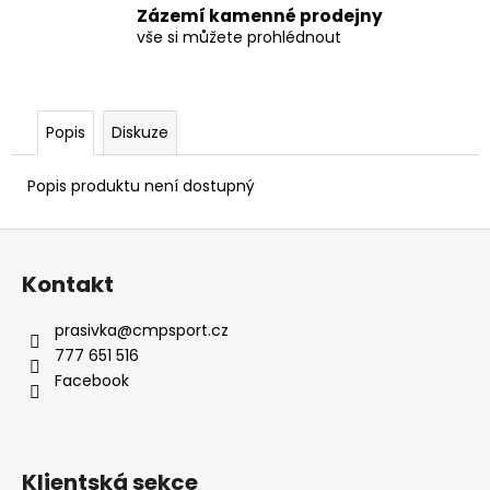
Zázemí kamenné prodejny
vše si můžete prohlédnout
Popis
Diskuze
Popis produktu není dostupný
Z
á
Kontakt
p
a
prasivka
@
cmpsport.cz
t
777 651 516
í
Facebook
Klientská sekce