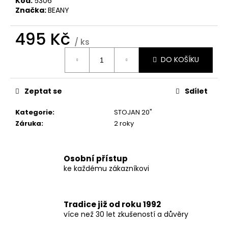
č
Kód:
5306
Značka:
BEANY
u
j
495 Kč
e
/ ks
m
Měrná
e
DO KOŠÍKU
cena:
Zeptat se
Sdílet
Kategorie
:
STOJAN 20"
Záruka
:
2 roky
Osobní přístup
ke každému zákazníkovi
Tradice již od roku 1992
více než 30 let zkušeností a důvěry