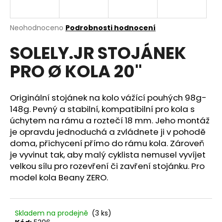
a
j
Průměrné
Neohodnoceno
Podrobnosti hodnocení
í
hodnocení
SOLELY.JR STOJÁNEK
produktu
t
je
?
PRO Ø KOLA 20"
0,0
z
5
hvězdiček.
Originální stojánek na kolo vážící pouhých 98g-
148g. Pevný a stabilní, kompatibilní pro kola s
HLEDAT
úchytem na rámu a roztečí 18 mm. Jeho montáž
je opravdu jednoduchá a zvládnete ji v pohodě
doma, přichycení přímo do rámu kola. Zároveň
je vyvinut tak, aby malý cyklista nemusel vyvíjet
D
velkou sílu pro rozevření či zavření stojánku. Pro
o
model kola Beany ZERO.
p
o
r
u
Skladem na prodejně
(3 ks)