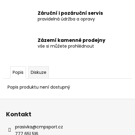
Záruční i pozáruční servis
pravidelná údržba a opravy
Zázemí kamenné prodejny
vše si můžete prohlédnout
Popis
Diskuze
Popis produktu není dostupný
Z
á
Kontakt
p
a
prasivka
@
cmpsport.cz
t
777 651 516