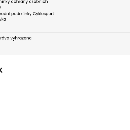
ínky ochrany osobních
ů
odní podmínky Cyklosport
vka
práva vyhrazena.
X