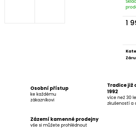
Skla
prod
1 
Měr
cena
Kate
Záru
Tradice již
Osobní přístup
1992
ke každému
více než 30 le
zákazníkovi
zkušeností a 
Zázemí kamenné prodejny
vše si můžete prohlédnout