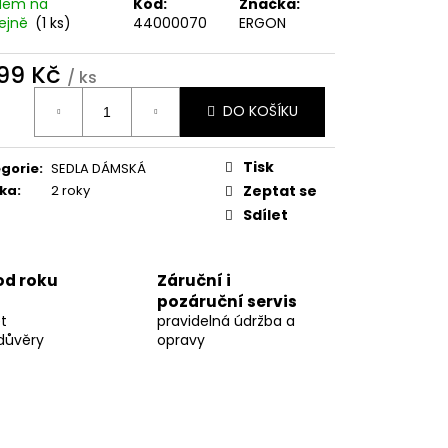
dem na
Kód:
Značka:
ejně
(1 ks)
44000070
ERGON
999 Kč
/ ks
ná
DO KOŠÍKU
:
Tisk
gorie
:
SEDLA DÁMSKÁ
ka
:
2 roky
Zeptat se
Sdílet
 od roku
Záruční i
pozáruční servis
t
pravidelná údržba a
důvěry
opravy