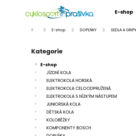
K
Přejít
na
o
E-shop
obsah
Zpět
Zpět
š
do
do
í
Domů
E-shop
DOPLŇKY
SEDLA A GRI
k
obchodu
obchodu
P
o
Kategorie
Přeskočit
s
kategorie
t
E-shop
r
JÍZDNÍ KOLA
a
ELEKTROKOLA HORSKÁ
n
ELEKTROKOLA CELOODPRUŽENÁ
n
ELEKTROKOLA S NÍZKÝM NÁSTUPEM
í
JUNIORSKÁ KOLA
p
DĚTSKÁ KOLA
a
KOLOBĚŽKY
n
KOMPONENTY BOSCH
e
DOPLŇKY