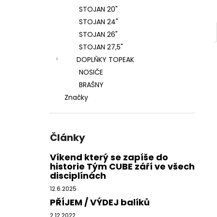
STOJAN 20"
STOJAN 24"
STOJAN 26"
STOJAN 27,5"
DOPLŇKY TOPEAK
NOSIČE
BRAŠNY
Značky
Články
Víkend který se zapíše do
historie Tým CUBE září ve všech
disciplínách
12.6.2025
PŘÍJEM / VÝDEJ balíků
2.12.2022