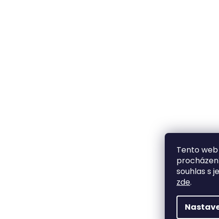
Tento web 
procházení
souhlas s j
zde
.
Nastave