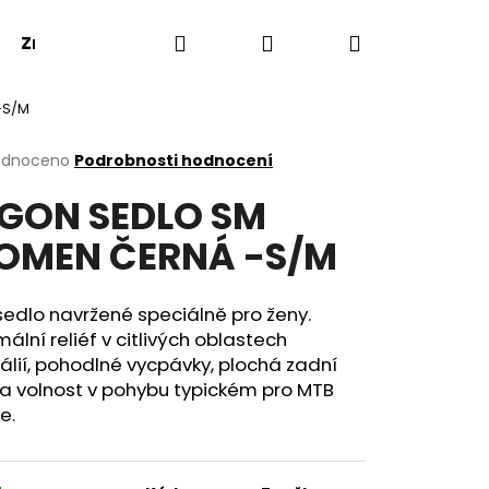
Hledat
Přihlášení
Nákupní
Značky
-S/M
košík
rné
odnoceno
Podrobnosti hodnocení
cení
GON SEDLO SM
ktu
OMEN ČERNÁ -S/M
ček.
edlo navržené speciálně pro ženy.
ální reliéf v citlivých oblastech
álií, pohodlné vycpávky, plochá zadní
a volnost v pohybu typickém pro MTB
e.