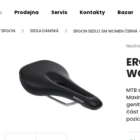
Prodejna
Servis
Kontakty
Bazar
PY ERGON
SEDLA DÁMSKÁ
ERGON SEDLO SM WOMEN ČERNÁ 
Co potřebujete najít?
Průmě
Neoh
hodno
ER
produ
HLEDAT
je
W
0,0
z
5
Doporučujeme
hvězdi
MTB s
Maxim
genit
část 
pozic