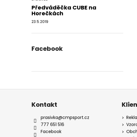
Předváděčka CUBE na
Horečkách
23.5.2019
Facebook
Z
á
Kontakt
Klie
p
a
prasivka
@
cmpsport.cz
Rekl
t
777 651 516
Vzor
í
Facebook
Obch