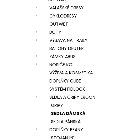
l
VALAŠSKÉ DRESY
CYKLODRESY
OUTWET
BOTY
VÝBAVA NA TRAILY
BATOHY DEUTER
ZÁMKY ABUS
NOSIČE KOL
VÝŽIVA A KOSMETIKA
DOPLŇKY CUBE
SYSTÉM FIDLOCK
SEDLA A GRIPY ERGON
GRIPY
SEDLA DÁMSKÁ
SEDLA PÁNSKÁ
DOPLŇKY BEANY
STOJAN 16"