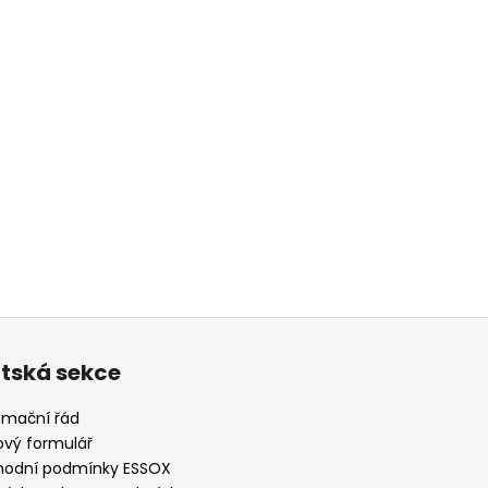
ntská sekce
amační řád
ový formulář
odní podmínky ESSOX