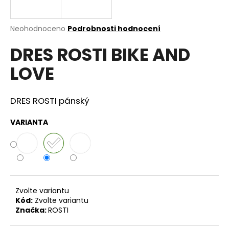
a
j
Průměrné
Neohodnoceno
Podrobnosti hodnocení
í
hodnocení
DRES ROSTI BIKE AND
produktu
t
je
?
LOVE
0,0
z
5
hvězdiček.
DRES ROSTI pánský
HLEDAT
VARIANTA
D
o
p
Zvolte variantu
o
Kód:
Zvolte variantu
r
Značka:
ROSTI
u