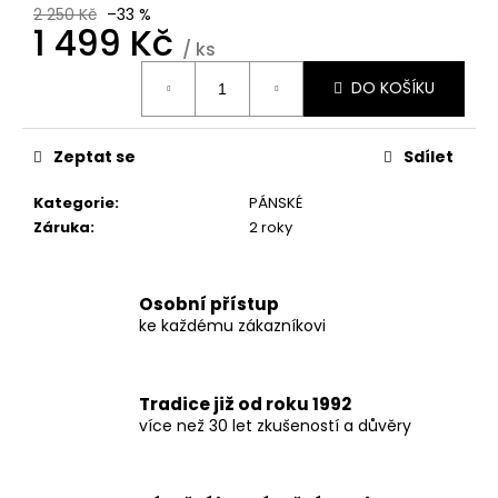
č
2 250 Kč
–33 %
u
1 499 Kč
/ ks
j
Měrná
e
DO KOŠÍKU
cena:
m
e
Zeptat se
Sdílet
Kategorie
:
PÁNSKÉ
Záruka
:
2 roky
Osobní přístup
ke každému zákazníkovi
Tradice již od roku 1992
více než 30 let zkušeností a důvěry