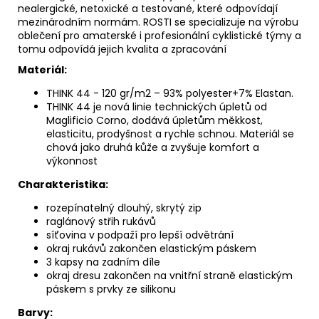
nealergické, netoxické a testované, které odpovídají
mezinárodním normám. ROSTI se specializuje na výrobu
oblečení pro amaterské i profesionální cyklistické týmy a
tomu odpovídá jejich kvalita a zpracování
Materiál:
THINK 44 - 120 gr/m2 – 93% polyester+7% Elastan.
THINK 44 je nová linie technických úpletů od
Maglificio Corno, dodává úpletům měkkost,
elasticitu, prodyšnost a rychle schnou. Materiál se
chová jako druhá kůže a zvyšuje komfort a
výkonnost
Charakteristika:
rozepínatelný dlouhý, skrytý zip
raglánový střih rukávů
síťovina v podpaží pro lepší odvětrání
okraj rukávů zakončen elastickým páskem
3 kapsy na zadním díle
okraj dresu zakončen na vnitřní straně elastickým
páskem s prvky ze silikonu
Barvy: