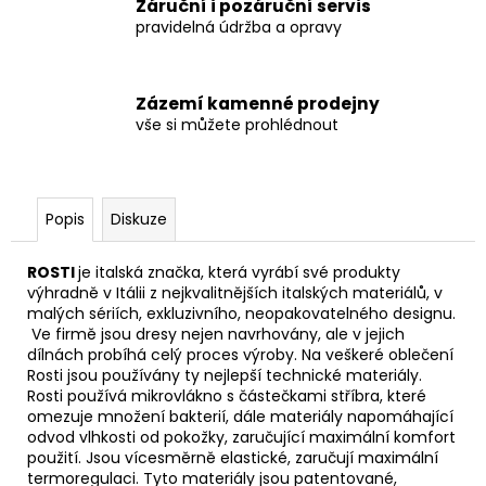
Záruční i pozáruční servis
pravidelná údržba a opravy
Zázemí kamenné prodejny
vše si můžete prohlédnout
Popis
Diskuze
ROSTI
je italská značka, která vyrábí své produkty
výhradně v Itálii z nejkvalitnějších italských materiálů, v
malých sériích, exkluzivního, neopakovatelného designu.
Ve firmě jsou dresy nejen navrhovány, ale v jejich
dílnách probíhá celý proces výroby. Na veškeré oblečení
Rosti jsou používány ty nejlepší technické materiály.
Rosti používá mikrovlákno s částečkami stříbra, které
omezuje množení bakterií, dále materiály napomáhající
odvod vlhkosti od pokožky, zaručující maximální komfort
použití. Jsou vícesměrně elastické, zaručují maximální
termoregulaci. Tyto materiály jsou patentované,