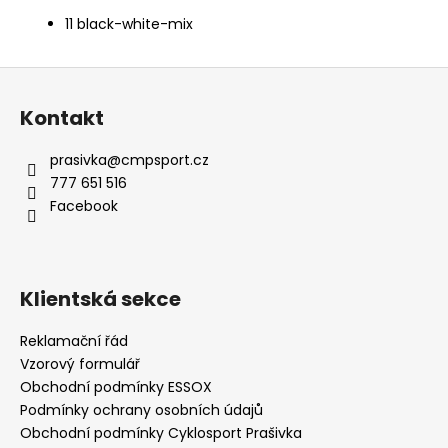
11 black-white-mix
Z
á
Kontakt
p
a
prasivka
@
cmpsport.cz
t
777 651 516
í
Facebook
Klientská sekce
Reklamační řád
Vzorový formulář
Obchodní podmínky ESSOX
Podmínky ochrany osobních údajů
Obchodní podmínky Cyklosport Prašivka