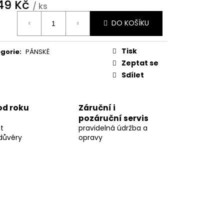
249 Kč
/ ks
ná
DO KOŠÍKU
:
Tisk
gorie
:
PÁNSKÉ
Zeptat se
Sdílet
 od roku
Záruční i
pozáruční servis
t
pravidelná údržba a
důvěry
opravy