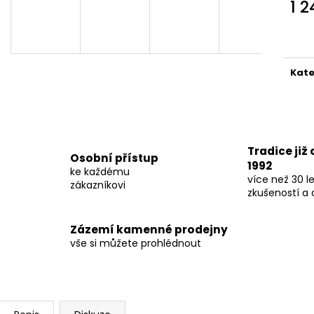
1 
Měr
cena
Kate
Tradice již
Osobní přístup
1992
ke každému
více než 30 le
zákazníkovi
zkušeností a 
Zázemí kamenné prodejny
vše si můžete prohlédnout