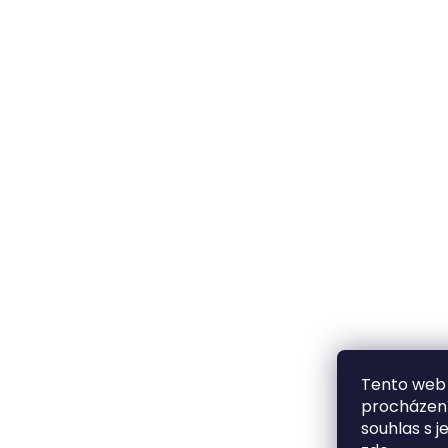
Tento web 
procházení
souhlas s j