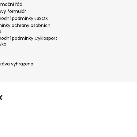
amační řád
ový formulář
odní podmínky ESSOX
ínky ochrany osobních
ů
odní podmínky Cyklosport
vka
práva vyhrazena.
X