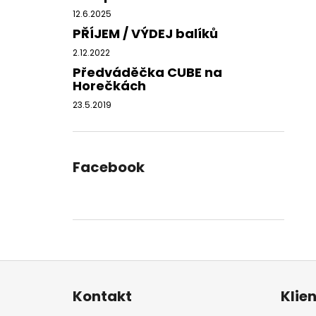
12.6.2025
PŘÍJEM / VÝDEJ balíků
2.12.2022
Předváděčka CUBE na
Horečkách
23.5.2019
Facebook
Z
á
Kontakt
Klie
p