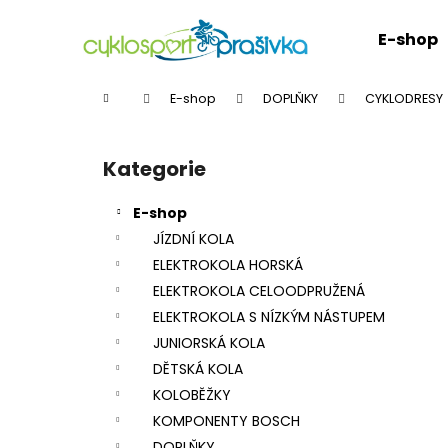
K
Přejít
na
o
E-shop
obsah
Zpět
Zpět
š
do
do
í
Domů
E-shop
DOPLŇKY
CYKLODRESY
k
obchodu
obchodu
P
o
Kategorie
Přeskočit
s
kategorie
t
E-shop
r
JÍZDNÍ KOLA
a
ELEKTROKOLA HORSKÁ
n
ELEKTROKOLA CELOODPRUŽENÁ
n
ELEKTROKOLA S NÍZKÝM NÁSTUPEM
í
JUNIORSKÁ KOLA
p
DĚTSKÁ KOLA
a
KOLOBĚŽKY
n
KOMPONENTY BOSCH
e
DOPLŇKY