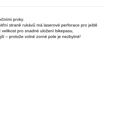
čními prvky. 
řní straně rukávů má laserové perforace pro ještě lepší větrání. 
í velikost pro snadné uložení bikepasu, 
ýlí – protože volné zorné pole je nezbytné!