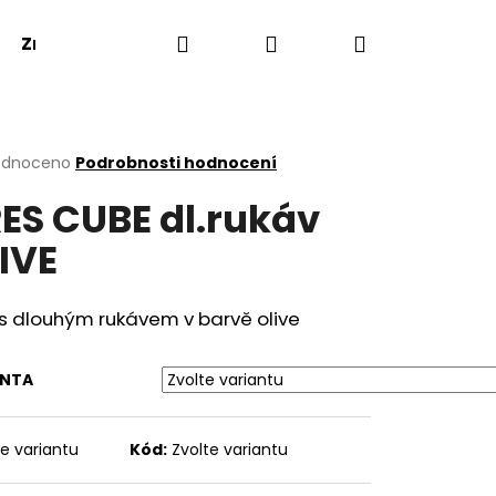
Hledat
Přihlášení
Nákupní
Značky
košík
rné
odnoceno
Podrobnosti hodnocení
cení
ES CUBE dl.rukáv
ktu
IVE
ček.
s dlouhým rukávem v barvě olive
ANTA
te variantu
Kód:
Zvolte variantu