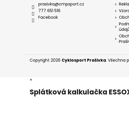
a
prasivka
@
cmpsport.cz
Rekl
t
777 651 516
Vzor
í
Facebook
Obch
Podm
údaj
Obch
Praši
Copyright 2026
Cyklosport Prašivka
. Všechna 
×
Splátková kalkulačka ESSO