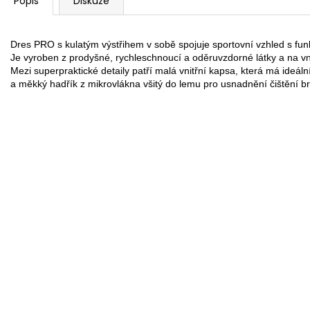
Popis
Diskuze
Dres PRO s kulatým výstřihem v sobě spojuje sportovní vzhled s funk
Je vyroben z prodyšné, rychleschnoucí a oděruvzdorné látky a na vnit
Mezi superpraktické detaily patří malá vnitřní kapsa, která má ideáln
a měkký hadřík z mikrovlákna všitý do lemu pro usnadnění čištění br