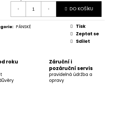
ná
DO KOŠÍKU
:
Tisk
gorie
:
PÁNSKÉ
Zeptat se
Sdílet
 od roku
Záruční i
pozáruční servis
t
pravidelná údržba a
důvěry
opravy