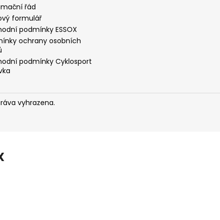
amační řád
ový formulář
odní podmínky ESSOX
ínky ochrany osobních
ů
odní podmínky Cyklosport
vka
práva vyhrazena.
X