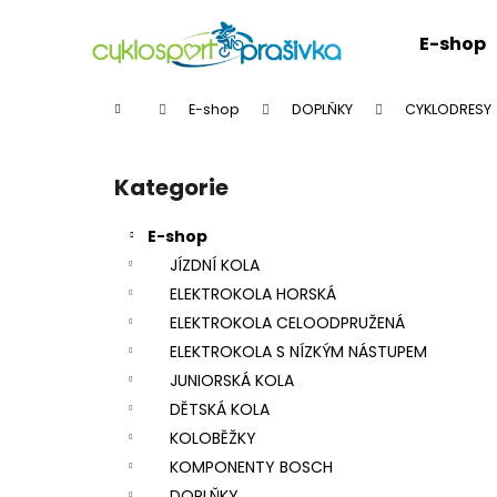
K
Přejít
na
o
E-shop
obsah
Zpět
Zpět
š
do
do
í
Domů
E-shop
DOPLŇKY
CYKLODRESY
k
obchodu
obchodu
P
o
Kategorie
Přeskočit
s
kategorie
t
E-shop
r
JÍZDNÍ KOLA
a
ELEKTROKOLA HORSKÁ
n
ELEKTROKOLA CELOODPRUŽENÁ
n
ELEKTROKOLA S NÍZKÝM NÁSTUPEM
í
JUNIORSKÁ KOLA
p
DĚTSKÁ KOLA
a
KOLOBĚŽKY
n
KOMPONENTY BOSCH
e
DOPLŇKY