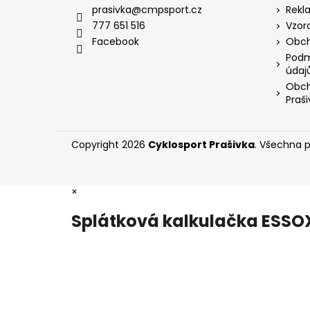
a
prasivka
@
cmpsport.cz
Rekl
t
777 651 516
Vzor
í
Facebook
Obch
Podm
údaj
Obch
Praši
Copyright 2026
Cyklosport Prašivka
. Všechna 
×
Splátková kalkulačka ESSO