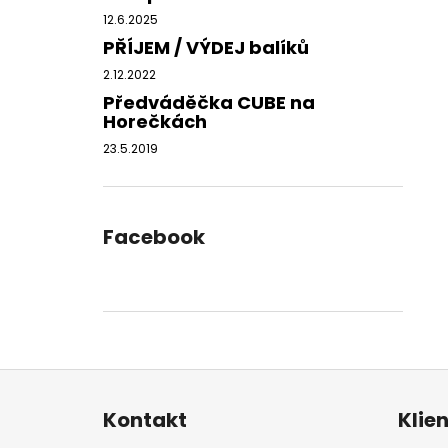
12.6.2025
PŘÍJEM / VÝDEJ balíků
2.12.2022
Předváděčka CUBE na
Horečkách
23.5.2019
Facebook
Z
á
Kontakt
Klie
p