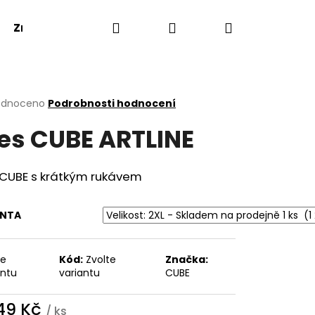
Hledat
Přihlášení
Nákupní
Značky
košík
rné
odnoceno
Podrobnosti hodnocení
cení
es CUBE ARTLINE
ktu
 CUBE s krátkým rukávem
ček.
ANTA
te
Kód:
Zvolte
Značka:
antu
variantu
CUBE
249 Kč
/ ks