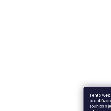
Tento web 
procházení
souhlas s j