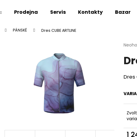
Prodejna
Servis
Kontakty
Bazar
PÁNSKÉ
Dres CUBE ARTLINE
Co potřebujete najít?
Průmě
Neoh
hodno
Dr
produ
HLEDAT
je
0,0
z
Dres
5
Doporučujeme
hvězdi
VARI
Zvol
vari
1 