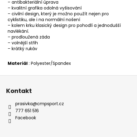
– antibakteriální úprava
– kvalitní grafika odolná vyšisování
– civilní design, který je možno použít nejen pro
cyklistiku, ale i na normální nošení
– kolem krku klasický design pro pohodlí a jednodušší
navlékání.
– prodloužená záda
– volnější střih
– krátký rukáv
Materiál
: Polyester/Spandex
Z
á
Kontakt
p
a
prasivka
@
cmpsport.cz
t
777 651 516
í
Facebook