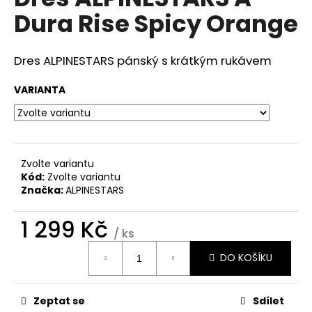
je
a
Dura Rise Spicy Orange
0,0
z
j
5
í
hvězdiček.
Dres ALPINESTARS pánský s krátkým rukávem
t
?
VARIANTA
HLEDAT
Zvolte variantu
Kód:
Zvolte variantu
Značka:
ALPINESTARS
D
1 299 Kč
/ ks
o
Měrná
p
DO KOŠÍKU
cena:
o
r
u
Zeptat se
Sdílet