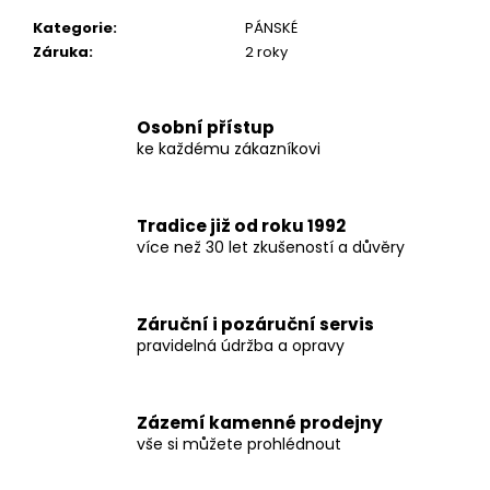
č
u
Kategorie
:
PÁNSKÉ
j
Záruka
:
2 roky
e
m
e
Osobní přístup
ke každému zákazníkovi
Tradice již od roku 1992
více než 30 let zkušeností a důvěry
Záruční i pozáruční servis
pravidelná údržba a opravy
Zázemí kamenné prodejny
vše si můžete prohlédnout