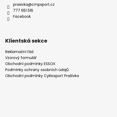
a
prasivka
@
cmpsport.cz
t
777 651 516
í
Facebook
Klientská sekce
Reklamační řád
Vzorový formulář
Obchodní podmínky ESSOX
Podmínky ochrany osobních údajů
Obchodní podmínky Cyklosport Prašivka