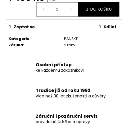
č
Měrná
u
DO KOŠÍKU
cena:
j
e
m
Zeptat se
Sdílet
e
Kategorie
:
PÁNSKÉ
Záruka
:
2 roky
Osobní přístup
ke každému zákazníkovi
Tradice již od roku 1992
více než 30 let zkušeností a důvěry
Záruční i pozáruční servis
pravidelná údržba a opravy