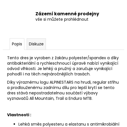
Zázemí kamenné prodejny
vše si můžete prohlédnout
Popis
Diskuze
Tento dres je vyroben z žakáru polyester/spandex a díky
antibakteriální a rychleschnoucí úpravě nabízí vynikající
odvod vlhkosti. Je lehký a pružný a zaručuje vynikající
pohodlí i na těch nejnáročnějších trasách.
Díky výraznému logu ALPINESTARS na hrudi, regular střihu
a prodlouženému zadnímu dílu pro lepší krytí se tento
dres stává nepostradatelnou součástí výbavy
vyznavačů All Mountain, Trail a Enduro MTB.
Vlastnosti :
Lehká směs polyesteru a elastanu s antimikrobiální