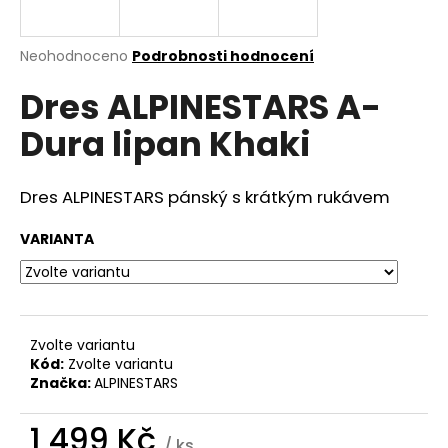
a
j
Průměrné
Neohodnoceno
Podrobnosti hodnocení
í
hodnocení
Dres ALPINESTARS A-
produktu
t
je
?
Dura lipan Khaki
0,0
z
5
hvězdiček.
Dres ALPINESTARS pánský s krátkým rukávem
HLEDAT
VARIANTA
D
o
Zvolte variantu
p
Kód:
Zvolte variantu
o
Značka:
ALPINESTARS
r
u
1 499 Kč
/ ks