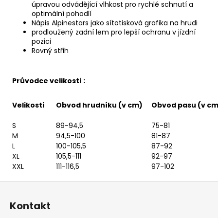
úpravou odvádějící vlhkost pro rychlé schnutí a
optimální pohodlí
Nápis Alpinestars jako sítotisková grafika na hrudi
prodloužený zadní lem pro lepší ochranu v jízdní
pozici
Rovný střih
Průvodce velikostí :
Velikosti
Obvod hrudníku (v cm)
Obvod pasu (v cm
S
89-94,5
75-81
M
94,5-100
81-87
L
100-105,5
87-92
XL
105,5-111
92-97
XXL
111-116,5
97-102
Z
á
Kontakt
p