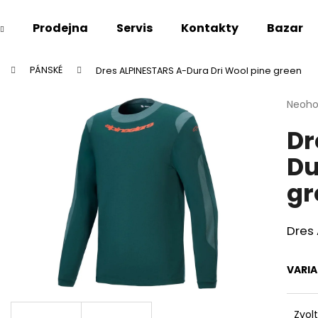
Prodejna
Servis
Kontakty
Bazar
PÁNSKÉ
Dres ALPINESTARS A-Dura Dri Wool pine green
Co potřebujete najít?
Průmě
Neoh
hodno
Dr
produ
HLEDAT
je
Du
0,0
z
gr
5
Doporučujeme
hvězdi
Dres
VARI
Zvol