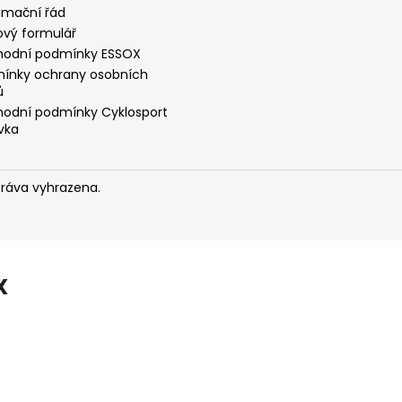
amační řád
ový formulář
odní podmínky ESSOX
ínky ochrany osobních
ů
odní podmínky Cyklosport
vka
práva vyhrazena.
X