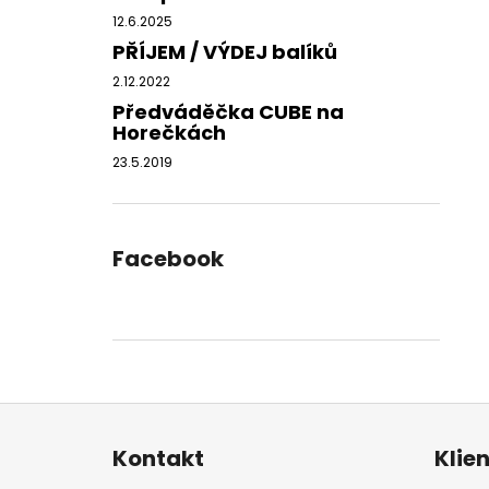
12.6.2025
PŘÍJEM / VÝDEJ balíků
2.12.2022
Předváděčka CUBE na
Horečkách
23.5.2019
Facebook
Z
á
Kontakt
Klie
p