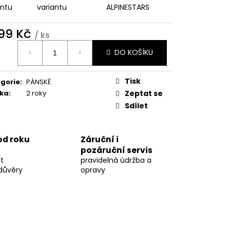
antu
variantu
ALPINESTARS
999 Kč
/ ks
ná
DO KOŠÍKU
:
Tisk
gorie
:
PÁNSKÉ
ka
:
2 roky
Zeptat se
Sdílet
 od roku
Záruční i
pozáruční servis
t
pravidelná údržba a
důvěry
opravy