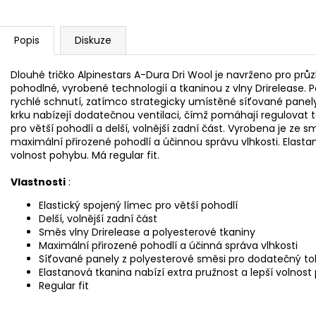
Popis
Diskuze
Dlouhé tričko Alpinestars A-Dura Dri Wool je navrženo pro pr
pohodlné, vyrobené technologií a tkaninou z vlny Drirelease. 
rychlé schnutí, zatímco strategicky umístěné síťované panel
krku nabízejí dodatečnou ventilaci, čímž pomáhají regulovat t
pro větší pohodlí a delší, volnější zadní část. Vyrobena je ze 
maximální přirozené pohodlí a účinnou správu vlhkosti. Elasta
volnost pohybu. Má regular fit.
Vlastnosti
:
Elastický spojený límec pro větší pohodlí
Delší, volnější zadní část
Směs vlny Drirelease a polyesterové tkaniny
Maximální přirozené pohodlí a účinná správa vlhkosti
Síťované panely z polyesterové směsi pro dodatečný tok
Elastanová tkanina nabízí extra pružnost a lepší volnos
Regular fit