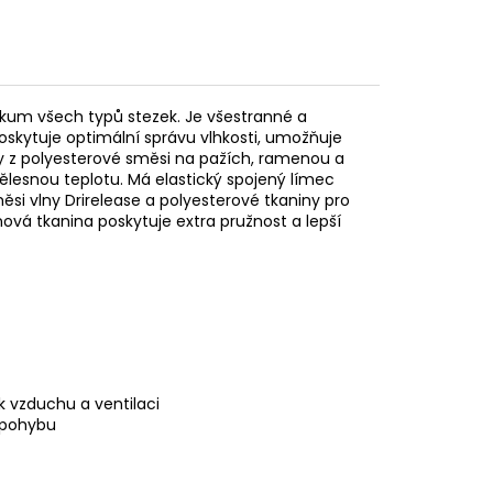
ůzkum všech typů stezek. Je všestranné a
Poskytuje optimální správu vlhkosti, umožňuje
y z polyesterové směsi na pažích, ramenou a
ělesnou teplotu. Má elastický spojený límec
směsi vlny Drirelease a polyesterové tkaniny pro
nová tkanina poskytuje extra pružnost a lepší
 vzduchu a ventilaci
t pohybu