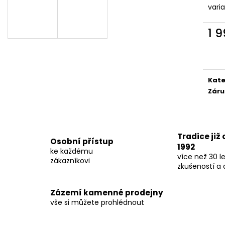
vari
1 
Měr
cena
Kate
Záru
Tradice již
Osobní přístup
1992
ke každému
více než 30 le
zákazníkovi
zkušeností a 
Zázemí kamenné prodejny
vše si můžete prohlédnout