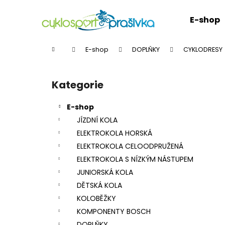
K
Přejít
na
o
E-shop
obsah
Zpět
Zpět
š
do
do
í
Domů
E-shop
DOPLŇKY
CYKLODRESY
k
obchodu
obchodu
P
o
Kategorie
Přeskočit
s
kategorie
t
E-shop
r
JÍZDNÍ KOLA
a
ELEKTROKOLA HORSKÁ
n
ELEKTROKOLA CELOODPRUŽENÁ
n
ELEKTROKOLA S NÍZKÝM NÁSTUPEM
í
JUNIORSKÁ KOLA
p
DĚTSKÁ KOLA
a
KOLOBĚŽKY
n
KOMPONENTY BOSCH
e
DOPLŇKY