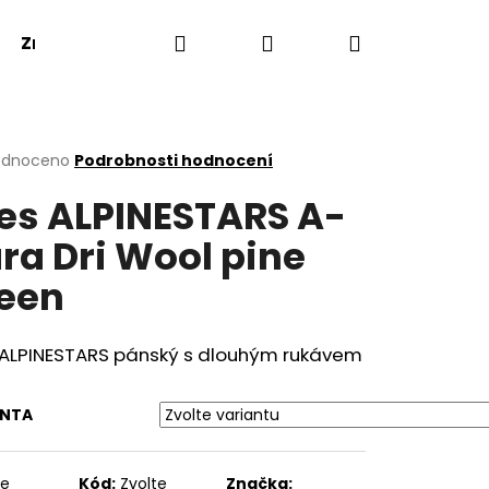
Hledat
Přihlášení
Nákupní
Značky
košík
rné
odnoceno
Podrobnosti hodnocení
cení
es ALPINESTARS A-
ktu
ra Dri Wool pine
een
ček.
 ALPINESTARS pánský s dlouhým rukávem
ANTA
te
Kód:
Zvolte
Značka: