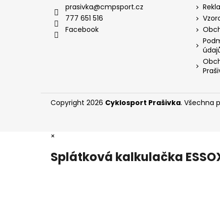
a
prasivka
@
cmpsport.cz
Rekl
t
777 651 516
Vzor
í
Facebook
Obch
Podm
údaj
Obch
Praši
Copyright 2026
Cyklosport Prašivka
. Všechna 
×
Splátková kalkulačka ESSO