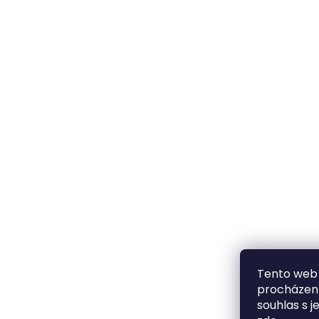
Tento web 
procházení
souhlas s j