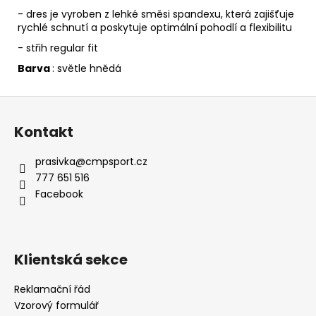
- d
res je vyroben z lehké směsi spandexu, která zajišťuje
rychlé schnutí a poskytuje optimální pohodlí a flexibilitu
- střih r
egular fit
Barva
: světle hnědá
Z
á
Kontakt
p
a
prasivka
@
cmpsport.cz
t
777 651 516
í
Facebook
Klientská sekce
Reklamační řád
Vzorový formulář