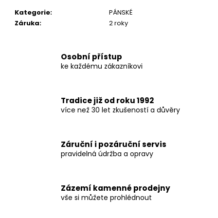
č
u
Kategorie
:
PÁNSKÉ
j
Záruka
:
2 roky
e
m
e
Osobní přístup
ke každému zákazníkovi
Tradice již od roku 1992
více než 30 let zkušeností a důvěry
Záruční i pozáruční servis
pravidelná údržba a opravy
Zázemí kamenné prodejny
vše si můžete prohlédnout