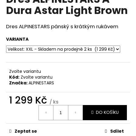
je
a
Dura Astar Light Brown
0,0
z
j
5
í
hvězdiček.
Dres ALPINESTARS pánský s krátkým rukávem
t
?
VARIANTA
HLEDAT
Zvolte variantu
Kód:
Zvolte variantu
Značka:
ALPINESTARS
D
1 299 Kč
/ ks
o
Měrná
p
DO KOŠÍKU
cena:
o
r
u
Zeptat se
Sdílet