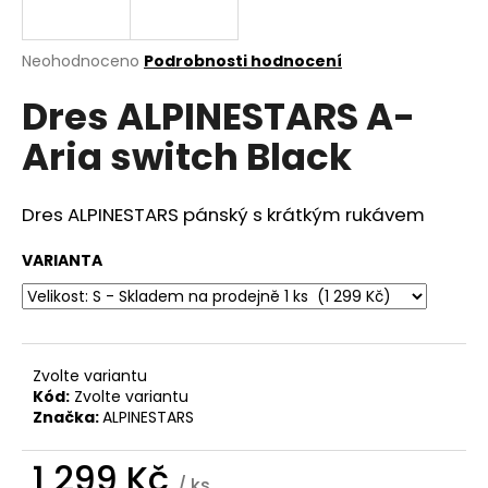
a
j
Průměrné
Neohodnoceno
Podrobnosti hodnocení
í
hodnocení
Dres ALPINESTARS A-
produktu
t
je
?
Aria switch Black
0,0
z
5
hvězdiček.
Dres ALPINESTARS pánský s krátkým rukávem
HLEDAT
VARIANTA
D
o
Zvolte variantu
p
Kód:
Zvolte variantu
o
Značka:
ALPINESTARS
r
u
1 299 Kč
/ ks