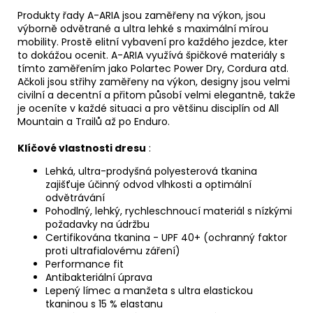
Produkty řady A-ARIA jsou zaměřeny na výkon, jsou
výborně odvětrané a ultra lehké s maximální mírou
mobility. Prostě elitní vybavení pro každého jezdce, kter
to dokážou ocenit. A-ARIA využívá špičkové materiály s
tímto zaměřením jako Polartec Power Dry, Cordura atd.
Ačkoli jsou střihy zaměřeny na výkon, designy jsou velmi
civilní a decentní a přitom působí velmi elegantně, takže
je oceníte v každé situaci a pro většinu disciplín od All
Mountain a Trailů až po Enduro.
Klíčové vlastnosti dresu
:
Lehká, ultra-prodyšná polyesterová tkanina
zajišťuje účinný odvod vlhkosti a optimální
odvětrávání
Pohodlný, lehký, rychleschnoucí materiál s nízkými
požadavky na údržbu
Certifikována tkanina - UPF 40+ (ochranný faktor
proti ultrafialovému záření)
Performance fit
Antibakteriální úprava
Lepený límec a manžeta s ultra elastickou
tkaninou s 15 % elastanu