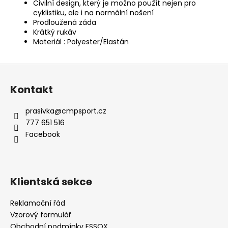
Civilní design, který je možno použít nejen pro
cyklistiku, ale i na normální nošení
Prodloužená záda
Krátký rukáv
Materiál : Polyester/Elastán
Z
á
Kontakt
p
a
prasivka
@
cmpsport.cz
t
777 651 516
í
Facebook
Klientská sekce
Reklamační řád
Vzorový formulář
Obchodní podmínky ESSOX