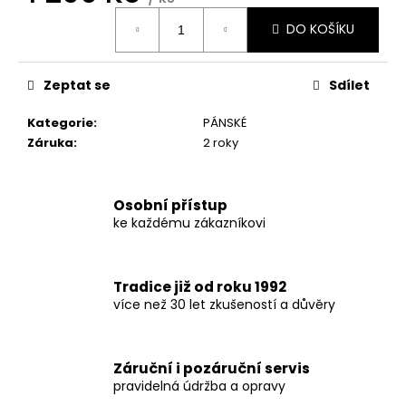
č
Měrná
u
DO KOŠÍKU
cena:
j
e
m
Zeptat se
Sdílet
e
Kategorie
:
PÁNSKÉ
Záruka
:
2 roky
Osobní přístup
ke každému zákazníkovi
Tradice již od roku 1992
více než 30 let zkušeností a důvěry
Záruční i pozáruční servis
pravidelná údržba a opravy