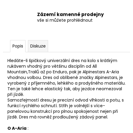
Zázemí kamenné prodejny
vše si můžete prohlédnout
Popis
Diskuze
Hledáte-li špičkový univerzální dres na kolo s krátkým
rukávem vhodný pro většinu disciplín od All
Mountain,Trailů až po Enduro, pak je Alpinestars A-Aria
vhodnou volbou. Dres od oblíbené značky Alpinestars, je
vyrobený z příjemného, lehkého a prodyšného materiálu.
Ten je také lehce elastický tak, aby jezdce neomezoval
při jízdě.
Samozřejmostí dresu je precizní odvod vlhkosti a potu, s
funkcí rychlého schnutí. Střih je volnější s více-
panelovou konstrukcí pro plnou spokojenost nejen při
jízdě. Dres má rovněž prodloužený zádový panel.
O A-Aria
: