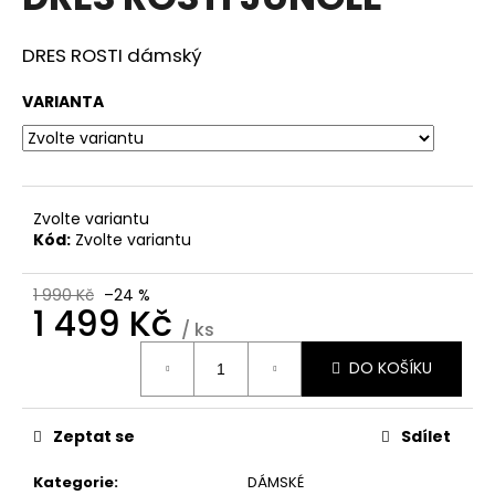
je
a
0,0
z
j
DRES ROSTI dámský
5
í
hvězdiček.
VARIANTA
t
?
Zvolte variantu
Kód:
Zvolte variantu
HLEDAT
1 990 Kč
–24 %
1 499 Kč
/ ks
D
Měrná
DO KOŠÍKU
cena:
o
p
o
Zeptat se
Sdílet
r
u
Kategorie
:
DÁMSKÉ