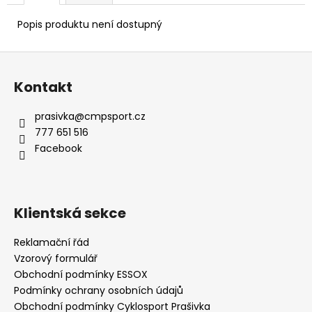
Popis produktu není dostupný
Z
á
Kontakt
p
a
prasivka
@
cmpsport.cz
t
777 651 516
í
Facebook
Klientská sekce
Reklamační řád
Vzorový formulář
Obchodní podmínky ESSOX
Podmínky ochrany osobních údajů
Obchodní podmínky Cyklosport Prašivka