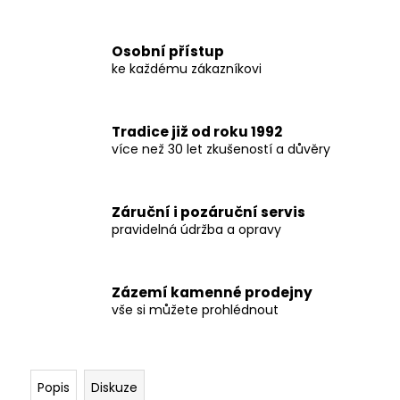
č
u
j
Osobní přístup
e
ke každému zákazníkovi
m
e
Tradice již od roku 1992
více než 30 let zkušeností a důvěry
Záruční i pozáruční servis
pravidelná údržba a opravy
Zázemí kamenné prodejny
vše si můžete prohlédnout
Popis
Diskuze