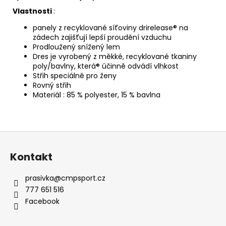
Vlastnosti
:
panely z recyklované síťoviny drirelease® na
zádech zajišťují lepší proudění vzduchu
Prodloužený snížený lem
Dres je vyrobený z měkké, recyklované tkaniny
poly/bavlny, která® účinně odvádí vlhkost
Střih speciálně pro ženy
Rovný střih
Materiál :
85 % polyester, 15 % bavlna
Z
á
Kontakt
p
a
prasivka
@
cmpsport.cz
t
777 651 516
í
Facebook