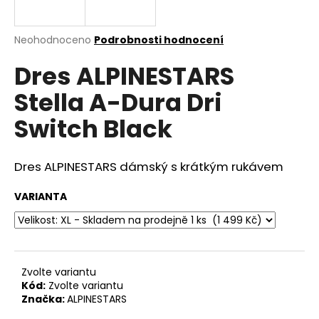
a
j
Průměrné
Neohodnoceno
Podrobnosti hodnocení
í
hodnocení
Dres ALPINESTARS
produktu
t
je
?
Stella A-Dura Dri
0,0
z
Switch Black
5
hvězdiček.
Dres ALPINESTARS dámský s krátkým rukávem
HLEDAT
VARIANTA
D
o
p
o
Zvolte variantu
Kód:
Zvolte variantu
r
Značka:
ALPINESTARS
u