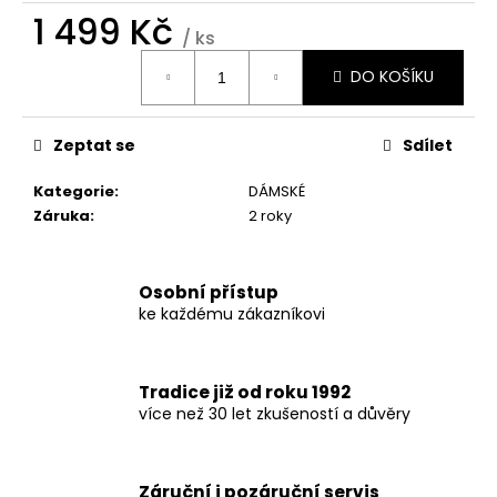
č
1 499 Kč
u
/ ks
j
Měrná
e
DO KOŠÍKU
cena:
m
e
Zeptat se
Sdílet
Kategorie
:
DÁMSKÉ
Záruka
:
2 roky
Osobní přístup
ke každému zákazníkovi
Tradice již od roku 1992
více než 30 let zkušeností a důvěry
Záruční i pozáruční servis