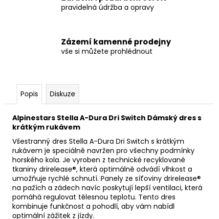
pravidelná údržba a opravy
Zázemí kamenné prodejny
vše si můžete prohlédnout
Popis
Diskuze
Alpinestars Stella A-Dura Dri Switch Dámský dres s
krátkým rukávem
Všestranný dres Stella A-Dura Dri Switch s krátkým
rukávem je speciálně navržen pro všechny podmínky
horského kola. Je vyroben z technické recyklované
tkaniny drirelease®, která optimálně odvádí vlhkost a
umožňuje rychlé schnutí. Panely ze síťoviny drirelease®
na pažích a zádech navíc poskytují lepší ventilaci, která
pomáhá regulovat tělesnou teplotu. Tento dres
kombinuje funkčnost a pohodlí, aby vám nabídl
optimální zážitek z jízdy.