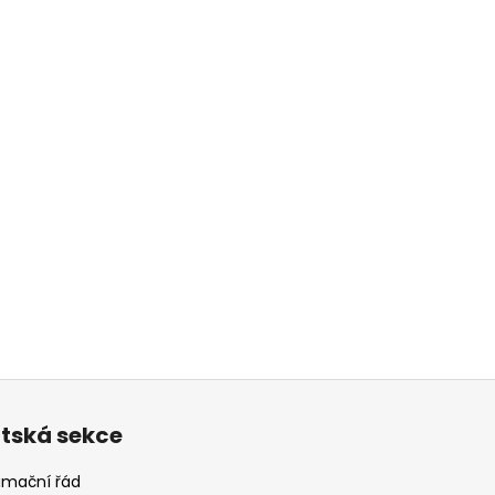
ntská sekce
amační řád