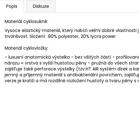
Popis
Diskuze
Materiál cyklosukně:
Vysoce elastický materiál, který nabízí velmi dobré vlastnosti 
trvanlivost. Složení: 80% polyester, 20% lycra power
Materiál cyklovložky:
- luxusní anatomická výstelka - bez všitých částí - profilovan
nárazu = vrstva s vyšší hustotou pěny - pružná do všech stra
zajišťuje také perforace výstelky (tzv.HT AIR systém dírek a ka
jemný a příjemný materiál s antibakteriální povrchem, zajišť
verze je kratší a má rozdílné rozložení hustoty a tvaru pěny 