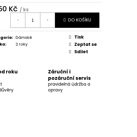
750 Kč
/ ks
ná
DO KOŠÍKU
:
Tisk
gorie
:
Dámské
ka
:
2 roky
Zeptat se
Sdílet
 od roku
Záruční i
pozáruční servis
t
pravidelná údržba a
důvěry
opravy