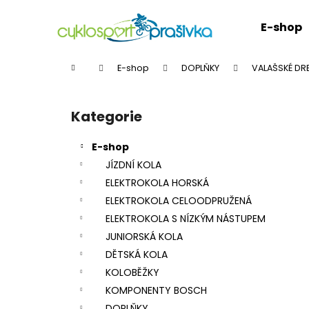
K
Přejít
na
o
E-shop
obsah
Zpět
Zpět
š
do
do
í
Domů
E-shop
DOPLŇKY
VALAŠSKÉ DR
k
obchodu
obchodu
P
o
Kategorie
Přeskočit
s
kategorie
t
E-shop
r
JÍZDNÍ KOLA
a
ELEKTROKOLA HORSKÁ
n
ELEKTROKOLA CELOODPRUŽENÁ
n
ELEKTROKOLA S NÍZKÝM NÁSTUPEM
í
JUNIORSKÁ KOLA
p
DĚTSKÁ KOLA
a
KOLOBĚŽKY
n
KOMPONENTY BOSCH
e
DOPLŇKY