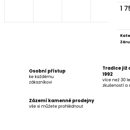
1 
Měr
cena
Kate
Záru
Tradice již
Osobní přístup
1992
ke každému
více než 30 le
zákazníkovi
zkušeností a 
Zázemí kamenné prodejny
vše si můžete prohlédnout