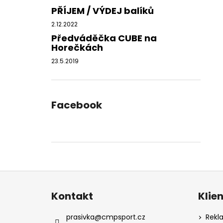
PŘÍJEM / VÝDEJ balíků
2.12.2022
Předváděčka CUBE na
Horečkách
23.5.2019
Facebook
Z
á
Kontakt
Klie
p
a
prasivka
@
cmpsport.cz
Rekl