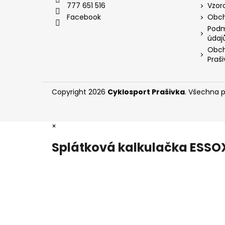
t
777 651 516
Vzor
í
Facebook
Obch
Podm
údaj
Obch
Praši
Copyright 2026
Cyklosport Prašivka
. Všechna 
×
Splátková kalkulačka ESSO