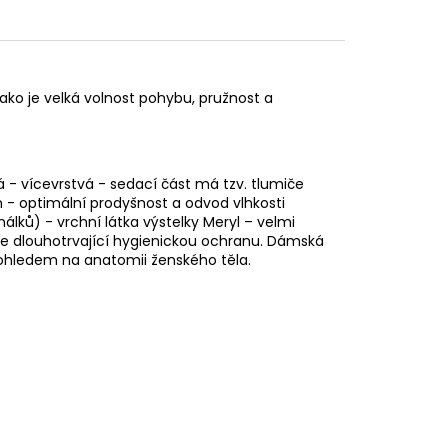
jako je velká volnost pohybu, pružnost a
á - vícevrstvá - sedací část má tzv. tlumiče
n - optimální prodyšnost a odvod vlhkosti
nálků) - vrchní látka výstelky Meryl – velmi
uje dlouhotrvající hygienickou ochranu. Dámská
s ohledem na anatomii ženského těla.