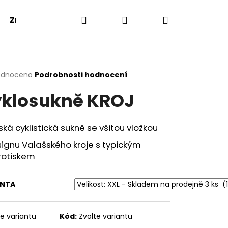
Hledat
Přihlášení
Nákupní
Značky
košík
rné
odnoceno
Podrobnosti hodnocení
cení
klosukně KROJ
ktu
á cyklistická sukně se všitou vložkou
ček.
ignu Valašského kroje s typickým
otiskem
ANTA
te variantu
Kód:
Zvolte variantu