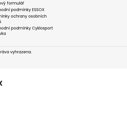
ový formulář
odní podmínky ESSOX
ínky ochrany osobních
ů
odní podmínky Cyklosport
vka
práva vyhrazena.
X