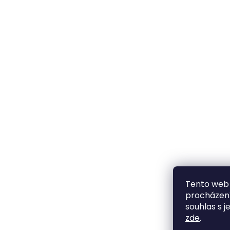
Tento web 
procházení
souhlas s j
zde
.