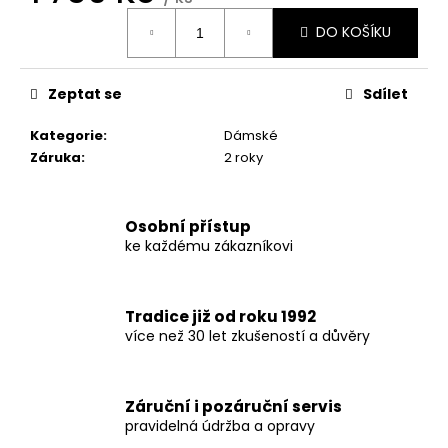
č
Měrná
u
DO KOŠÍKU
cena:
j
e
m
Zeptat se
Sdílet
e
Kategorie
:
Dámské
Záruka
:
2 roky
Osobní přístup
ke každému zákazníkovi
Tradice již od roku 1992
více než 30 let zkušeností a důvěry
Záruční i pozáruční servis
pravidelná údržba a opravy