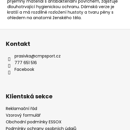
příjemný materiál s antibakteriální povrchem, zajišťuje
dlouhotrvající hygienickou ochranu. Dámská verze je
kratší a má rozdílné rozložení hustoty a tvaru pěny s
ohledem na anatomii ženského těla.
Z
á
Kontakt
p
a
prasivka
@
cmpsport.cz
t
777 651 516
í
Facebook
Klientská sekce
Reklamační řád
Vzorový formulář
Obchodní podmínky ESSOX
Podmínky ochrany osobních údajů