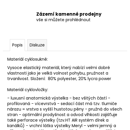
Zázemí kamenné prodejny
vše si můžete prohlédnout
Popis
Diskuze
Materiál cyklosukně:
Vysoce elastický materiál, který nabízí velmi dobré
vlastnosti jako je velká volnost pohybu, pružnost a
trvanlivost. Složení: 80% polyester, 20% lycra power
Materiál cyklovložky:
- luxusní anatomická výstelka - bez všitých částí -
profilovaná - vícevrstvá - sedací část má tzv. tlumiče
nárazu = vrstva s vyšší hustotou pěny - pružná do všech
stran - optimální prodyšnost a odvod vlhkosti zajišťuje
také perforace výstelky (tzv.HT AIR systém dírek a
kanálků) - vrchní látka výstelky Meryl – velmi jemný a