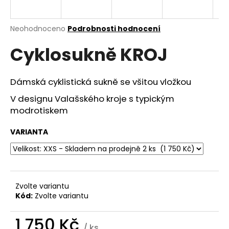
a
j
Průměrné
Neohodnoceno
Podrobnosti hodnocení
í
hodnocení
Cyklosukně KROJ
produktu
t
je
?
0,0
z
Dámská cyklistická sukně se všitou vložkou
5
hvězdiček.
V designu Valašského kroje s typickým
modrotiskem
HLEDAT
VARIANTA
D
o
p
Zvolte variantu
o
Kód:
Zvolte variantu
r
u
1 750 Kč
/ ks