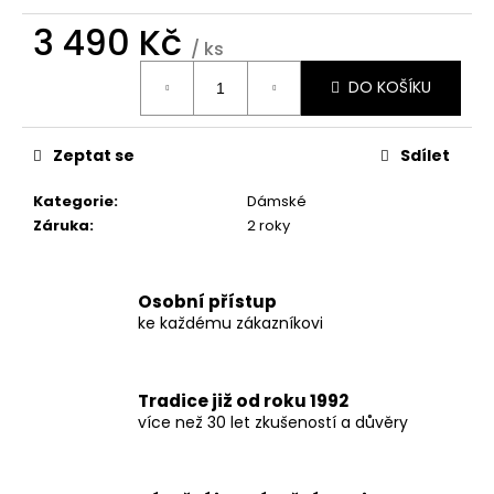
č
u
3 490 Kč
/ ks
j
Měrná
e
DO KOŠÍKU
cena:
m
e
Zeptat se
Sdílet
Kategorie
:
Dámské
Záruka
:
2 roky
Osobní přístup
ke každému zákazníkovi
Tradice již od roku 1992
více než 30 let zkušeností a důvěry