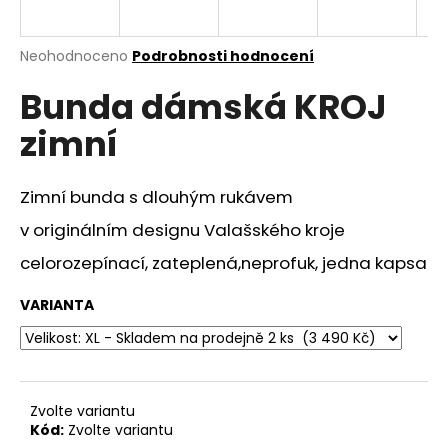
a
j
Průměrné
Neohodnoceno
Podrobnosti hodnocení
í
hodnocení
Bunda dámská KROJ
produktu
t
je
?
zimní
0,0
z
5
hvězdiček.
Zimní bunda s dlouhým rukávem
v originálním designu Valašského kroje
HLEDAT
celorozepínací, zateplená,neprofuk, jedna kapsa
VARIANTA
D
o
p
o
r
Zvolte variantu
u
Kód:
Zvolte variantu