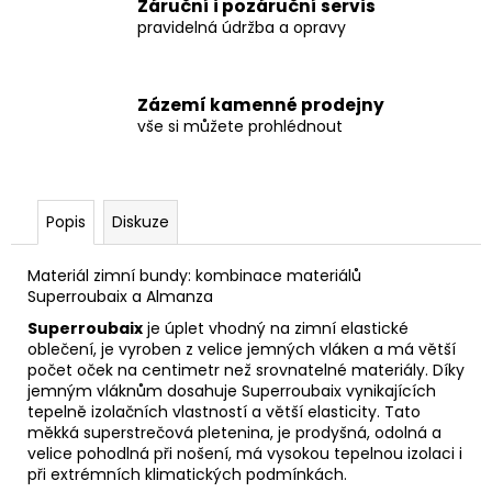
Záruční i pozáruční servis
pravidelná údržba a opravy
Zázemí kamenné prodejny
vše si můžete prohlédnout
Popis
Diskuze
Materiál zimní bundy: kombinace materiálů
Superroubaix a Almanza
Superroubaix
je úplet vhodný na zimní elastické
oblečení, je vyroben z velice jemných vláken a má větší
počet oček na centimetr než srovnatelné materiály.
Díky
jemným vláknům dosahuje Superroubaix vynikajících
tepelně izolačních vlastností a větší elasticity.
Tato
měkká superstrečová pletenina, je prodyšná, odolná a
velice pohodlná při nošení, má vysokou tepelnou izolaci i
při extrémních klimatických podmínkách.