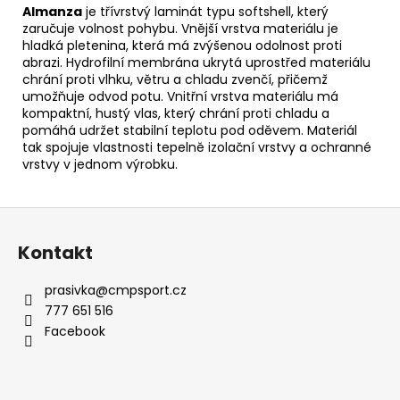
Almanza
je třívrstvý laminát typu softshell, který
zaručuje volnost pohybu. Vnější vrstva materiálu je
hladká pletenina, která má zvýšenou odolnost proti
abrazi. Hydrofilní membrána ukrytá uprostřed materiálu
chrání proti vlhku, větru a chladu zvenčí, přičemž
umožňuje odvod potu. Vnitřní vrstva materiálu má
kompaktní, hustý vlas, který chrání proti chladu a
pomáhá udržet stabilní teplotu pod oděvem. Materiál
tak spojuje vlastnosti tepelně izolační vrstvy a ochranné
vrstvy v jednom výrobku.
Z
á
Kontakt
p
a
prasivka
@
cmpsport.cz
t
777 651 516
í
Facebook