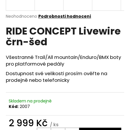
a
j
Průměrné
Neohodnoceno
Podrobnosti hodnocení
í
hodnocení
RIDE CONCEPT Livewire
produktu
t
je
?
črn-šed
0,0
z
5
hvězdiček.
Všestranné Trail/All mountain/Enduro/BMX boty
pro platformové pedály
HLEDAT
Dostupnost své velikosti prosím ověřte na
prodejně nebo telefonicky
D
o
Skladem na prodejně
p
Kód:
2007
o
r
2 999 Kč
u
/ ks
Měrná