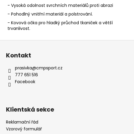
- Vysoká odolnost svrchních materiálů proti abrazi
- Pohodlný vnitřní materiál a polstrování.
- Kovová očka pro hladký průchod tkaniček a větší
trvanlivost.
Z
á
Kontakt
p
a
prasivka
@
cmpsport.cz
t
777 651 516
í
Facebook
Klientská sekce
Reklamační řád
Vzorový formulář