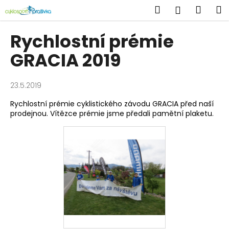
K
Přejít
Hledat
Náku
M
Přihlášen
na
o
obsah
Zpět
Zpět
košík
š
Rychlostní prémie
í
C
GRACIA 2019
k
o
p
23.5.2019
o
Rychlostní prémie cyklistického závodu GRACIA před naší
t
prodejnou. Vítězce prémie jsme předali pamětní plaketu.
ř
e
b
u
j
e
t
e
n