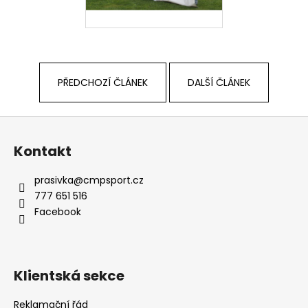
PŘEDCHOZÍ ČLÁNEK
DALŠÍ ČLÁNEK
Z
á
Kontakt
p
a
prasivka
@
cmpsport.cz
t
777 651 516
í
Facebook
Klientská sekce
Reklamační řád