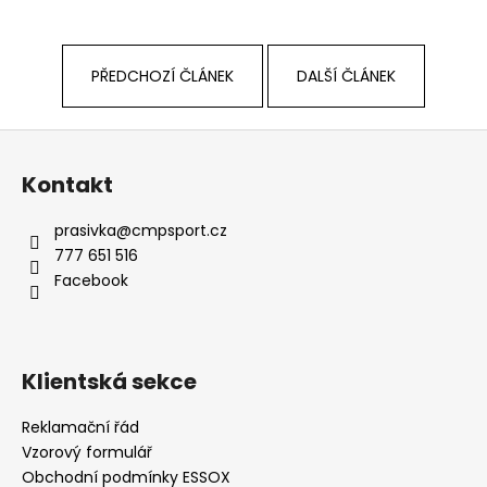
PŘEDCHOZÍ ČLÁNEK
DALŠÍ ČLÁNEK
Z
á
Kontakt
p
a
prasivka
@
cmpsport.cz
t
777 651 516
í
Facebook
Klientská sekce
Reklamační řád
Vzorový formulář
Obchodní podmínky ESSOX