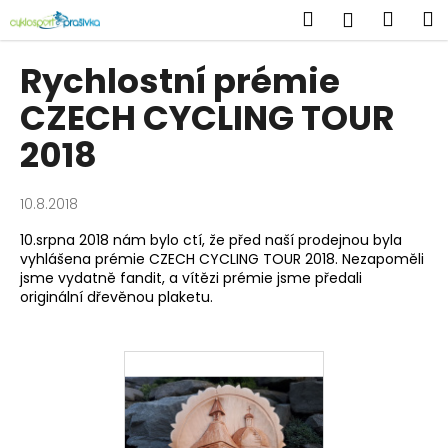
K
Přejít
Hledat
Náku
M
Přihlášen
na
o
obsah
Zpět
Zpět
košík
š
Rychlostní prémie
í
C
CZECH CYCLING TOUR
k
o
2018
p
o
10.8.2018
t
ř
10.srpna 2018 nám bylo ctí, že před naší prodejnou byla
vyhlášena prémie CZECH CYCLING TOUR 2018. Nezapoměli
e
jsme vydatně fandit, a vítězi prémie jsme předali
b
originální dřevěnou plaketu.
u
j
e
t
e
n