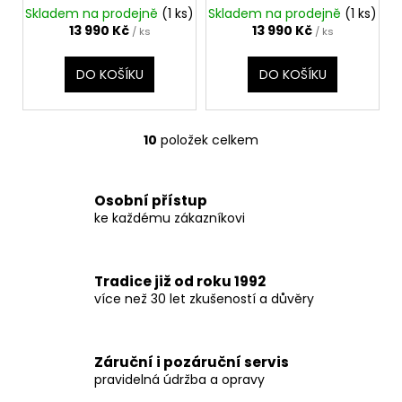
Skladem na prodejně
(1 ks)
Skladem na prodejně
(1 ks)
13 990 Kč
13 990 Kč
/ ks
/ ks
DO KOŠÍKU
DO KOŠÍKU
10
položek celkem
O
v
l
Osobní přístup
á
ke každému zákazníkovi
d
a
c
Tradice již od roku 1992
í
více než 30 let zkušeností a důvěry
p
r
v
Záruční i pozáruční servis
k
pravidelná údržba a opravy
y