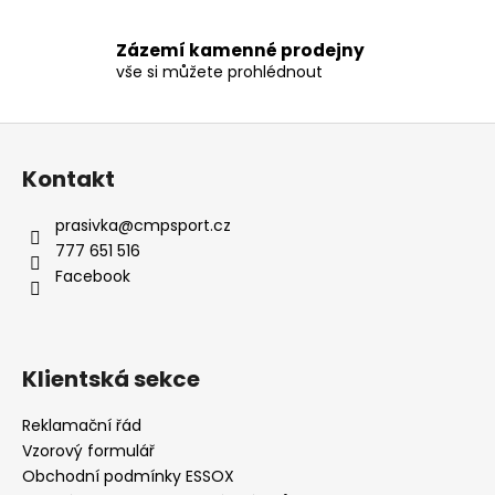
v
ý
p
Zázemí kamenné prodejny
vše si můžete prohlédnout
i
s
u
Z
á
Kontakt
p
a
prasivka
@
cmpsport.cz
t
777 651 516
í
Facebook
Klientská sekce
Reklamační řád
Vzorový formulář
Obchodní podmínky ESSOX