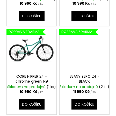
č
u
10 950 Kč
10 990 Kč
/ ks
/ ks
u
k
j
t
DO KOŠÍKU
DO KOŠÍKU
e
ů
m
e
DOPRAVA ZDARMA
DOPRAVA ZDARMA
CORE NIPPER 24 -
BEANY ZERO 24 -
chrome green 1x9
BLACK
Skladem na prodejně
(1 ks)
Skladem na prodejně
(2 ks)
10 990 Kč
11 990 Kč
/ ks
/ ks
DO KOŠÍKU
DO KOŠÍKU