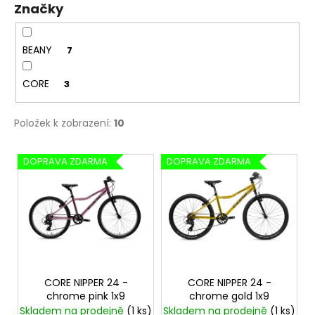
Značky
ů
a
j
í
BEANY
7
t
CORE
3
?
Položek k zobrazení:
10
V
DOPRAVA ZDARMA
DOPRAVA ZDARMA
HLEDAT
ý
p
i
D
s
o
p
p
r
o
o
CORE NIPPER 24 -
CORE NIPPER 24 -
r
chrome pink 1x9
chrome gold 1x9
u
d
Skladem na prodejně
(1 ks)
Skladem na prodejně
(1 ks)