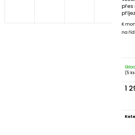
přes 
příje
K mon
na říd
Skla
(5 ks
1 
Měr
cena
Kate