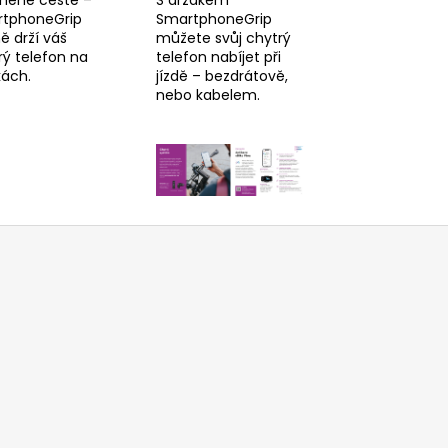
tphoneGrip
SmartphoneGrip
ě drží váš
můžete svůj chytrý
rý telefon na
telefon nabíjet při
kách.
jízdě – bezdrátově,
nebo kabelem.