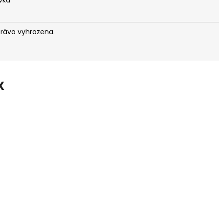
vka
práva vyhrazena.
X