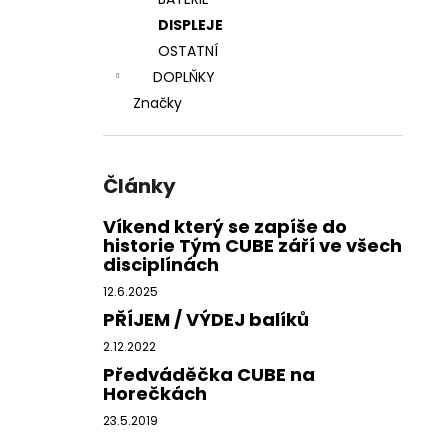
l
DISPLEJE
OSTATNÍ
DOPLŇKY
Značky
Články
Víkend který se zapíše do
historie Tým CUBE září ve všech
disciplínách
12.6.2025
PŘÍJEM / VÝDEJ balíků
2.12.2022
Předváděčka CUBE na
Horečkách
23.5.2019