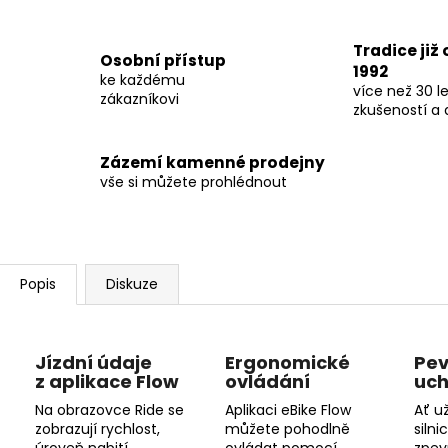
Tradice již
Osobní přístup
1992
ke každému
více než 30 le
zákazníkovi
zkušeností a 
Zázemí kamenné prodejny
vše si můžete prohlédnout
Popis
Diskuze
Jízdní údaje
Ergonomické
Pe
z aplikace Flow
ovládání
uch
Na obrazovce Ride se
Aplikaci eBike Flow
Ať u
zobrazují rychlost,
můžete pohodlně
silni
úroveň nabití
ovládat pomocí
zpev