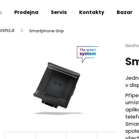
Prodejna
Servis
Kontakty
Bazar
DISPLEJE
Smartphone Grip
Co potřebujete najít?
Průmě
Neoh
hodno
Sm
produ
HLEDAT
je
0,0
z
Jedn
5
Doporučujeme
v dis
hvězdi
Připe
umíst
aplik
telef
Smart
spole
všech