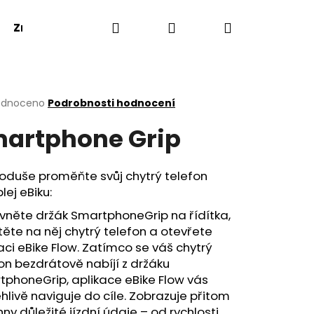
Hledat
Přihlášení
Nákupní
Značky
košík
rné
odnoceno
Podrobnosti hodnocení
cení
artphone Grip
ktu
oduše proměňte svůj chytrý telefon
plej eBiku:
ček.
vněte držák SmartphoneGrip na řídítka,
ěte na něj chytrý telefon a otevřete
aci eBike Flow. Zatímco se váš chytrý
on bezdrátově nabíjí z držáku
phoneGrip, aplikace eBike Flow vás
hlivě naviguje do cíle. Zobrazuje přitom
ny důležité jízdní údaje – od rychlosti