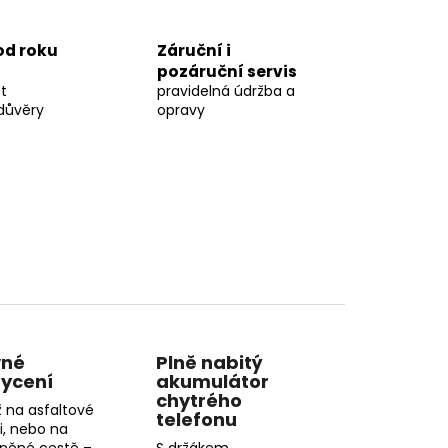
 od roku
Záruční i
pozáruční servis
t
pravidelná údržba a
důvěry
opravy
vné
Plně nabitý
ycení
akumulátor
chytrého
ž na asfaltové
telefonu
ci, nebo na
něné cestě –
S držákem