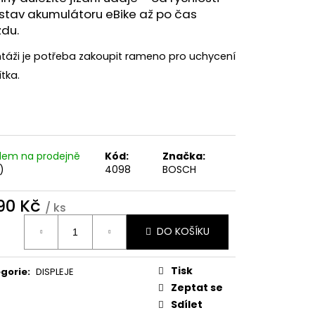
stav akumulátoru eBike až po čas
zdu.
táži je potřeba zakoupit
rameno
pro uchycení
ítka.
dem na prodejně
Kód:
Značka:
)
4098
BOSCH
290 Kč
/ ks
ná
DO KOŠÍKU
:
Tisk
gorie
:
DISPLEJE
Zeptat se
Sdílet