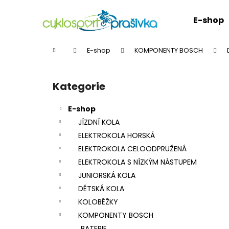
K
Přejít
na
o
E-shop
obsah
Zpět
Zpět
š
do
do
í
Domů
E-shop
KOMPONENTY BOSCH
k
obchodu
obchodu
P
o
Kategorie
Přeskočit
s
kategorie
t
E-shop
r
JÍZDNÍ KOLA
a
ELEKTROKOLA HORSKÁ
n
ELEKTROKOLA CELOODPRUŽENÁ
n
ELEKTROKOLA S NÍZKÝM NÁSTUPEM
í
JUNIORSKÁ KOLA
p
DĚTSKÁ KOLA
a
KOLOBĚŽKY
n
KOMPONENTY BOSCH
e
BATERIE