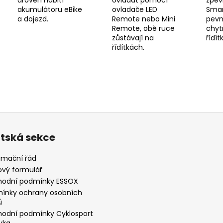
akumulátoru eBike
ovladače LED
Smar
a dojezd.
Remote nebo Mini
pevn
Remote, obě ruce
chyt
zůstávají na
řídít
řídítkách.
ntská sekce
amační řád
ový formulář
odní podmínky ESSOX
ínky ochrany osobních
ů
odní podmínky Cyklosport