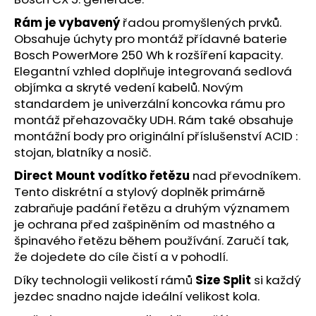
č
u
Rám je vybavený
řadou promyšlených prvků.
j
Obsahuje úchyty pro montáž přídavné baterie
e
Bosch PowerMore 250 Wh k rozšíření kapacity.
m
Elegantní vzhled doplňuje integrovaná sedlová
e
objímka a skryté vedení kabelů. Novým
standardem je univerzální koncovka rámu pro
montáž přehazovačky UDH. Rám také obsahuje
montážní body pro originální příslušenství ACID :
stojan, blatníky a nosič.
Direct Mount vodítko řetězu
nad převodníkem.
Tento diskrétní a stylový doplněk primárně
zabraňuje padání řetězu a druhým významem
je ochrana před zašpiněním od mastného a
špinavého řetězu během používání. Zaručí tak,
že dojedete do cíle čistí a v pohodlí.
Díky technologii velikostí rámů
Size Split
si každý
jezdec snadno najde ideální velikost kola.