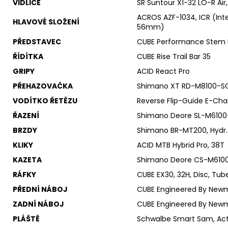
VIDLICE
SR Suntour X1-32 LO-R Ai
ACROS AZF-1034, ICR (Inte
HLAVOVÉ SLOŽENÍ
56mm)
PŘEDSTAVEC
CUBE Performance Stem E
ŘÍDÍTKA
CUBE Rise Trail Bar 35
GRIPY
ACID React Pro
PŘEHAZOVAČKA
Shimano XT RD-M8100-SG
VODÍTKO ŘETĚZU
Reverse Flip-Guide E-Chai
ŘAZENÍ
Shimano Deore SL-M6100-R
BRZDY
Shimano BR-MT200, Hydr. 
KLIKY
ACID MTB Hybrid Pro, 38T
KAZETA
Shimano Deore CS-M6100,
RÁFKY
CUBE EX30, 32H, Disc, Tub
PŘEDNÍ NÁBOJ
CUBE Engineered By Newm
ZADNÍ NÁBOJ
CUBE Engineered By Newm
PLÁŠTĚ
Schwalbe Smart Sam, Acti