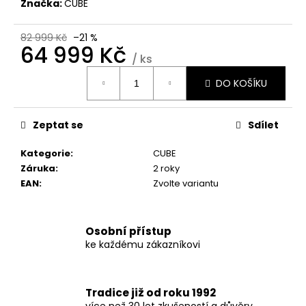
Značka:
CUBE
82 999 Kč
–21 %
64 999 Kč
/ ks
Měrná
DO KOŠÍKU
cena:
Zeptat se
Sdílet
Kategorie
:
CUBE
Záruka
:
2 roky
EAN
:
Zvolte variantu
Osobní přístup
ke každému zákazníkovi
Tradice již od roku 1992
více než 30 let zkušeností a důvěry