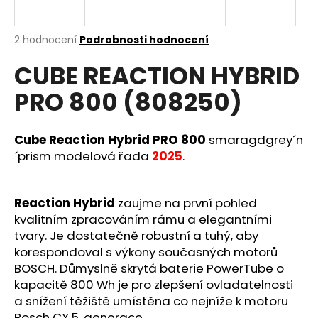
a
j
Průměrné
2 hodnocení
Podrobnosti hodnocení
í
hodnocení
CUBE REACTION HYBRID
produktu
t
je
?
PRO 800 (808250)
4,5
z
5
hvězdiček.
Cube Reaction Hybrid PRO 800
smaragdgrey´n
´prism modelová řada
2025
.
HLEDAT
Reaction Hybrid
zaujme na první pohled
kvalitním zpracováním rámu a elegantními
D
tvary. Je dostatečně robustní a tuhý, aby
o
korespondoval s výkony současných motorů
p
BOSCH. Důmyslně skrytá baterie PowerTube o
o
kapacitě 800 Wh je pro zlepšení ovladatelnosti
r
a snížení těžiště umístěna co nejníže k motoru
u
Bosch CX 5. generace.