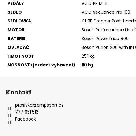
PEDÁLY
ACID PP MTB
SEDLO
ACID Sequence Pro 160
SEDLOVKA
CUBE Dropper Post, Handle
MOTOR
Bosch Performance Line
BATERIE
Bosch PowerTube 800
OVLADAČ
Bosch Purion 200 with Int
HMOTNOST
25,1 kg
NOSNOST (jezdec+vybavení)
110 kg
Z
á
Kontakt
p
a
prasivka
@
cmpsport.cz
t
777 651 516
í
Facebook