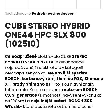
a
j
Průměrné
Neohodnoceno
Podrobnosti hodnocení
í
hodnocení
CUBE STEREO HYBRID
produktu
t
je
?
ONE44 HPC SLX 800
0,0
z
(102510)
5
hvězdiček.
Celoodpružené
elektrokolo CUBE
STEREO
HLEDAT
HYBRID ONE44 HPC SLX
je dlouhodobě
nejprodávanější elektrokolo v kategorii
celoodpružených kol.
Nejnovější systém
D
BOSCH, karbonový rám, tlumiče FOX, Shimano
o
XT, brzdy Shimano XT
- to jsou hlavní znaky
p
tohoto kola. Kolo je osazeno
motorem BOSCH
o
CX 5. generace
(s možností navýšení výkonu až
r
na 100Nm) a
nejsilnější baterii BOSCH 800
u
Wh,
díky které dostanete extrémně dlouhé