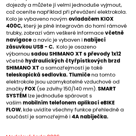
č
dojezdy a můžete jí velmi jednoduše vyjmout,
u
což oceníte například při převážení elektrokola.
j
Kolo je vybaveno novým
ovladačem KIOX
e
400C,
který je plně integrován do horní rámové
m
trubky, zobrazí vám veškeré informace
včetně
e
navigace
a navíc je vybaven i
nabíjecí
zásuvkou USB - C.
Kolo je osazeno
výbornou
sadou SHIMANO XT s převody 1x12
včetně
hydraulických čtyřpístkových brzd
SHIMANO XT
a samozřejmostí je také
teleskopická sedlovka. Tlumiče
na tomto
elektrokole jsou uzamykatelné vzduchové
od
značky
FOX
(se zdvihy 150/140 mm).
SMART
SYSTÉM
lze jednoduše spárovat s
vašim
mobilním telefonem aplikací eBIKE
FLOW
, kde uvidíte všechny funkce přehledně a
součástí je samozřejmě i
4A nabíječka.