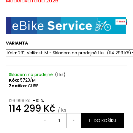
Modelová řada 2026
VARIANTA
Skladem na prodejně
(1 ks)
Kód:
5723/M
Značka:
CUBE
126 999 Kč
–10 %
114 299 Kč
/ ks
Měrná
DO KOŠÍKU
cena: