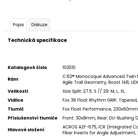
Popis
Diskuze
Technická specifikace
Katalogové číslo
102510
C:62® Monocoque Advanced Twin Mold
Rám
Agile Trail Geometry, Boost 148, UD
Velikosti
Size Split: 27.5: S // 29: M, L, XL
Vidlice
Fox 36 Float Rhythm GRIP, Tapered
Tlumič
Fox Float Performance, 230x60mm (
Příslušenství tlumiče
Front: 30x8mm, Rear: DU-Bushing 
ACROS AZF-675, ICR (Integrated Ca
Hlavové složení
Fiber Inserts for Angle Adjustment