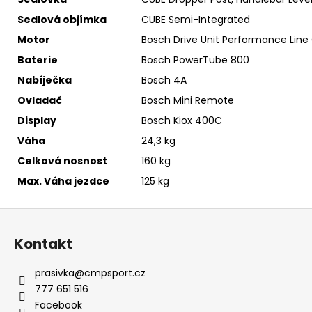
Sedlová objímka
CUBE Semi-Integrated
Motor
Bosch Drive Unit Performance Lin
Baterie
Bosch PowerTube 800
Nabíječka
Bosch 4A
Ovladač
Bosch Mini Remote
Display
Bosch Kiox 400C
Váha
24,3 kg
Celková nosnost
160 kg
Max. Váha jezdce
125 kg
Z
á
Kontakt
p
a
prasivka
@
cmpsport.cz
t
777 651 516
í
Facebook