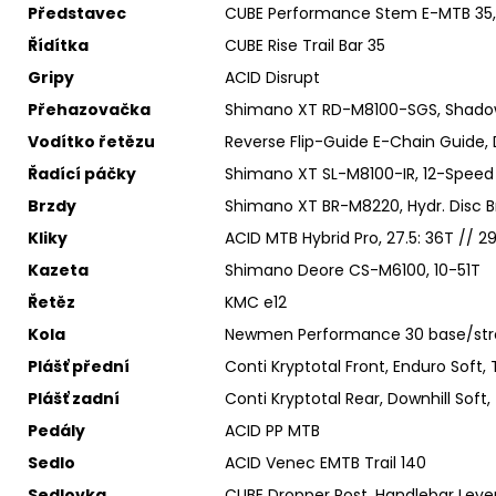
Představec
CUBE Performance Stem E-MTB 35, 
Řídítka
CUBE Rise Trail Bar 35
Gripy
ACID Disrupt
Přehazovačka
Shimano XT RD-M8100-SGS, Shadow
Vodítko řetězu
Reverse Flip-Guide E-Chain Guide, 
Řadící páčky
Shimano XT SL-M8100-IR, 12-Speed
Brzdy
Shimano XT BR-M8220, Hydr. Disc 
Kliky
ACID MTB Hybrid Pro, 27.5: 36T // 2
Kazeta
Shimano Deore CS-M6100, 10-51T
Řetěz
KMC e12
Kola
Newmen Performance 30 base/stro
Plášť přední
Conti Kryptotal Front, Enduro Soft,
Plášť zadní
Conti Kryptotal Rear, Downhill Soft,
Pedály
ACID PP MTB
Sedlo
ACID Venec EMTB Trail 140
Sedlovka
CUBE Dropper Post, Handlebar Lever