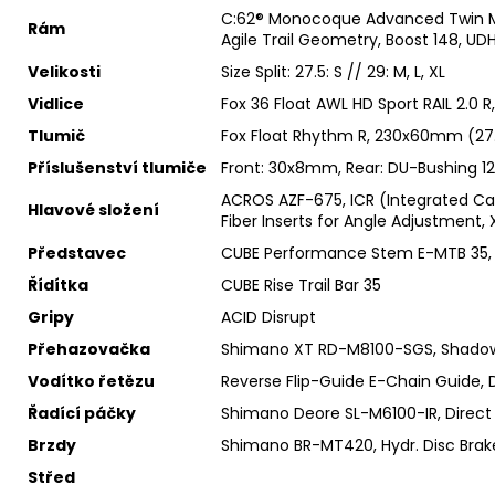
C:62® Monocoque Advanced Twin Mold
Rám
Agile Trail Geometry, Boost 148, UD
Velikosti
Size Split: 27.5: S // 29: M, L, XL
Vidlice
Fox 36 Float AWL HD Sport RAIL 2.0
Tlumič
Fox Float Rhythm R, 230x60mm (27.
Příslušenství tlumiče
Front: 30x8mm, Rear: DU-Bushing 
ACROS AZF-675, ICR (Integrated Cab
Hlavové složení
Fiber Inserts for Angle Adjustment
Představec
CUBE Performance Stem E-MTB 35, F
Řídítka
CUBE Rise Trail Bar 35
Gripy
ACID Disrupt
Přehazovačka
Shimano XT RD-M8100-SGS, Shadow
Vodítko řetězu
Reverse Flip-Guide E-Chain Guide, D
Řadící páčky
Shimano Deore SL-M6100-IR, Direct 
Brzdy
Shimano BR-MT420, Hydr. Disc Brak
Střed