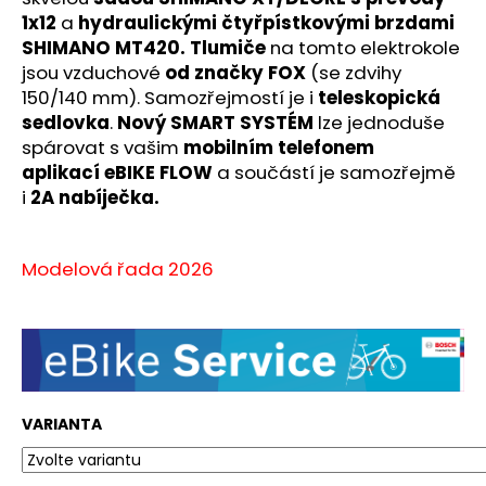
č
1x12
a
hydraulickými čtyřpístkovými brzdami
u
SHIMANO MT420. Tlumiče
na tomto elektrokole
j
jsou vzduchové
od značky FOX
(se zdvihy
e
m
150/140 mm). Samozřejmostí je i
teleskopická
e
sedlovka
.
Nový SMART SYSTÉM
lze jednoduše
spárovat s vašim
mobilním telefonem
aplikací eBIKE FLOW
a součástí je samozřejmě
i
2A nabíječka.
Modelová řada 2026
VARIANTA