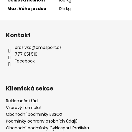
Celková nosnost
160 kg
Max. Váha jezdce
125 kg
Z
á
Kontakt
p
a
prasivka
@
cmpsport.cz
t
777 651 516
í
Facebook
Klientská sekce
Reklamační řád
Vzorový formulář
Obchodní podmínky ESSOX
Podmínky ochrany osobních údajů
Obchodní podmínky Cyklosport Prašivka