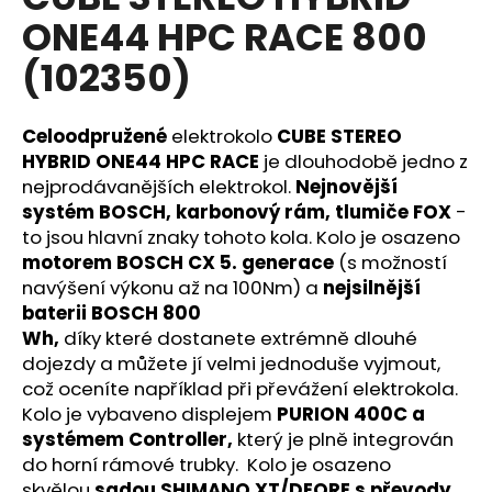
je
a
ONE44 HPC RACE 800
0,0
z
j
(102350)
5
í
hvězdiček.
t
Celoodpružené
elektrokolo
CUBE STEREO
?
HYBRID ONE44 HPC RACE
je dlouhodobě jedno z
nejprodávanějších elektrokol.
Nejnovější
systém BOSCH, karbonový rám, tlumiče FOX
-
to jsou hlavní znaky tohoto kola. Kolo je osazeno
HLEDAT
motorem BOSCH CX 5. generace
(s možností
navýšení výkonu až na 100Nm) a
nejsilnější
baterii BOSCH 800
Wh,
díky které dostanete extrémně dlouhé
D
dojezdy a můžete jí velmi jednoduše vyjmout,
o
což oceníte například při převážení elektrokola.
p
Kolo je vybaveno displejem
PURION 400C a
o
systémem Controller,
který je plně integrován
r
do horní rámové trubky.
Kolo je osazeno
u
skvělou
sadou SHIMANO XT/DEORE s převody