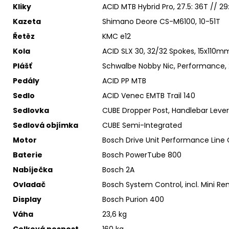
Kliky
ACID MTB Hybrid Pro, 27.5: 36T // 29
Kazeta
Shimano Deore CS-M6100, 10-51T
Řetěz
KMC e12
Kola
ACID SLX 30, 32/32 Spokes, 15x110
Plášť
Schwalbe Nobby Nic, Performance, 
Pedály
ACID PP MTB
Sedlo
ACID Venec EMTB Trail 140
Sedlovka
CUBE Dropper Post, Handlebar Lever
Sedlová objímka
CUBE Semi-Integrated
Motor
Bosch Drive Unit Performance Lin
Baterie
Bosch PowerTube 800
Nabíječka
Bosch 2A
Ovladač
Bosch System Control, incl. Mini R
Display
Bosch Purion 400
Váha
23,6 kg