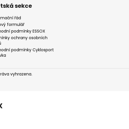
ntská sekce
amační řád
ový formulář
odní podmínky ESSOX
ínky ochrany osobních
ů
odní podmínky Cyklosport
vka
práva vyhrazena.
X