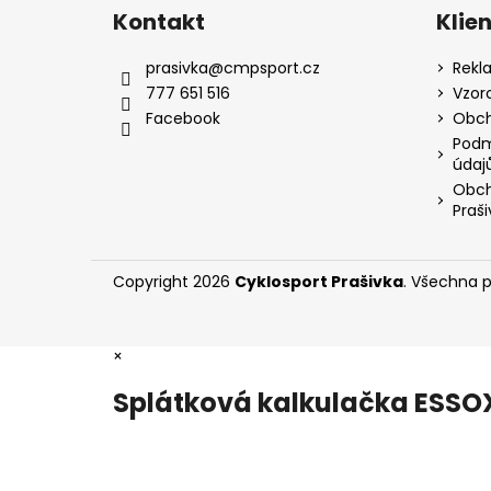
á
Kontakt
Klie
p
a
prasivka
@
cmpsport.cz
Rekl
t
777 651 516
Vzor
í
Facebook
Obch
Podm
údaj
Obch
Praši
Copyright 2026
Cyklosport Prašivka
. Všechna 
×
Splátková kalkulačka ESSO