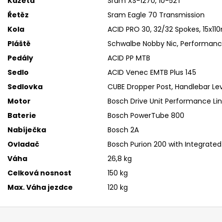
Kazeta
Sram XS-1270, 10-52T
Řetěz
Sram Eagle 70 Transmission
Kola
ACID PRO 30, 32/32 Spokes, 15x
Pláště
Schwalbe Nobby Nic, Performance
Pedály
ACID PP MTB
Sedlo
ACID Venec EMTB Plus 145
Sedlovka
CUBE Dropper Post, Handlebar Lev
Motor
Bosch Drive Unit Performance L
Baterie
Bosch PowerTube 800
Nabíječka
Bosch 2A
Ovladač
Bosch Purion 200 with Integrated
Váha
26,8 kg
Celková nosnost
150 kg
Max. Váha jezdce
120 kg