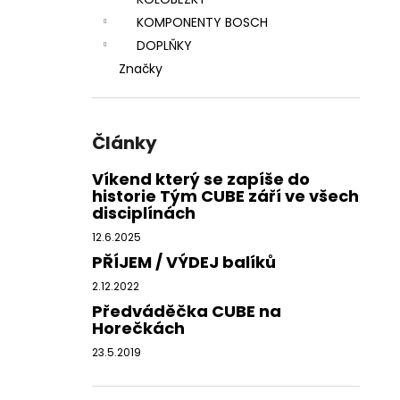
l
KOMPONENTY BOSCH
DOPLŇKY
Značky
Články
Víkend který se zapíše do
historie Tým CUBE září ve všech
disciplínách
12.6.2025
PŘÍJEM / VÝDEJ balíků
2.12.2022
Předváděčka CUBE na
Horečkách
23.5.2019