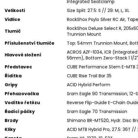
Integrated Seatclamp
Velikosti
Size Split: 27.5: S // 29: M, L, XL
Vidlice
RockShox Psylo Silver RC Air, Ta
RockShox Deluxe Select R, 205x
Tlumič
Trunnion Mount
Příslušenství tlumiče
Top: 54mm Trunnion Mount, Bo
ACROS AZF-1034, ICR (Integrated 
Hlavové složení
56mm), Bottom Zero-Stack 1 1/2
Představec
CUBE Performance Stem E-MTB 35
Řídítka
CUBE Rise Trail Bar 35
Gripy
ACID Hybrid Perform
Přehazovačka
Sram Eagle 90 Transmission, 12-
Vodítko řetězu
Reverse Flip-Guide E-Chain Guide
Řadící páčky
Sram Eagle 70 Transmission
Brzdy
Shimano BR-MT520, Hydr. Disc Br
Kliky
ACID MTB Hybrid Pro, 27.5: 36T //