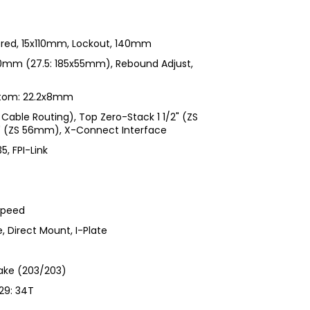
pered, 15x110mm, Lockout, 140mm
60mm (27.5: 185x55mm), Rebound Adjust,
ttom: 22.2x8mm
Cable Routing), Top Zero-Stack 1 1/2" (ZS
" (ZS 56mm), X-Connect Interface
, FPI-Link
Speed
, Direct Mount, I-Plate
ake (203/203)
 29: 34T