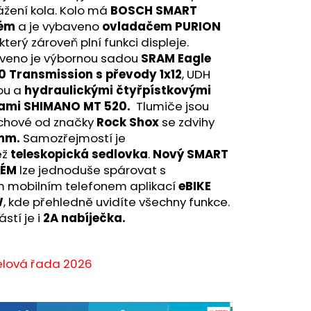
žení kola. Kolo má
BOSCH SMART
tém
a je vybaveno
ovladačem PURION
který zároveň plní funkci displeje.
veno je výbornou sadou
SRAM Eagle
0 Transmission s převody 1x12
, UDH
ou a
hydraulickými čtyřpístkovými
ami SHIMANO MT 520.
Tlumiče jsou
chové od značky
Rock Shox
se zdvihy
mm.
Samozřejmostí je
ěž
teleskopická sedlovka
.
Nový SMART
TÉM
lze jednoduše spárovat s
m mobilním telefonem aplikací
eBIKE
W
, kde přehledně uvidíte všechny funkce.
stí je i
2A nabíječka.
lová řada 2026