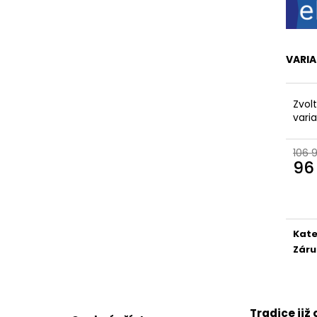
VARI
Zvol
vari
106 
96
Měr
cena
Kate
Záru
Tradice již