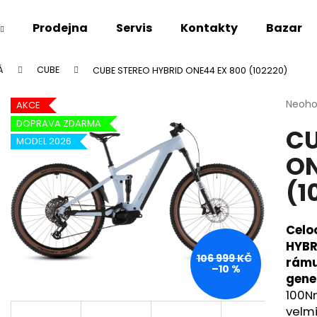
Prodejna
Servis
Kontakty
Bazar
Á
CUBE
CUBE STEREO HYBRID ONE44 EX 800 (102220)
Co potřebujete najít?
Průmě
Neoh
AKCE
hodno
DOPRAVA ZDARMA
CU
produ
HLEDAT
MODEL 2026
je
ON
0,0
z
(1
5
Doporučujeme
hvězdi
Celo
HYBR
106 999 KČ
rám
–10 %
gene
100N
velmi