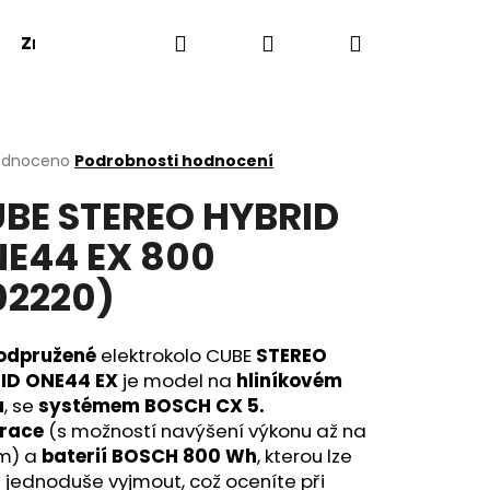
Hledat
Přihlášení
Nákupní
Značky
košík
rné
odnoceno
Podrobnosti hodnocení
cení
BE STEREO HYBRID
ktu
E44 EX 800
02220)
ček.
odpružené
elektrokolo CUBE
STEREO
ID ONE44 EX
je model na
hliníkovém
u
, se
systémem BOSCH CX 5.
race
(s možností navýšení výkonu až na
m) a
baterií BOSCH 800 Wh
, kterou lze
 jednoduše vyjmout, což oceníte při