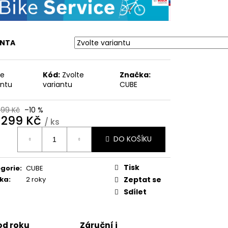
ANTA
te
Kód:
Zvolte
Značka:
antu
variantu
CUBE
999 Kč
–10 %
 299 Kč
/ ks
ná
DO KOŠÍKU
:
Tisk
gorie
:
CUBE
ka
:
2 roky
Zeptat se
Sdílet
 od roku
Záruční i