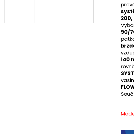
převá
sys
200,
Vyba
90/7
patk
brzd
vzdu
140 
rovn
SYS
vaši
FLO
Součá
Mode