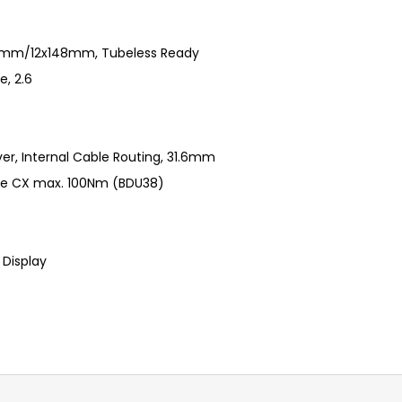
110mm/12x148mm, Tubeless Ready
, 2.6
er, Internal Cable Routing, 31.6mm
ine CX max. 100Nm (BDU38)
 Display