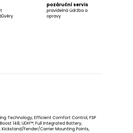
pozáruční servis
t
pravidelná údržba a
důvěry
opravy
ing Technology, Efficient Comfort Control, FSP
oost 148, UDH™, Full Integrated Battery,
 Kickstand/Fender/Carrier Mounting Points,