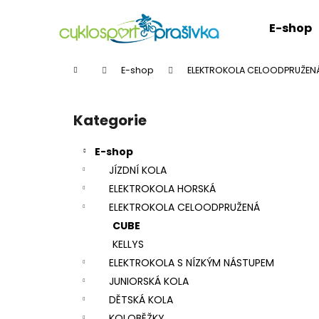
K
Přejít
na
o
E-shop
obsah
Zpět
Zpět
š
do
do
í
Domů
E-shop
ELEKTROKOLA CELOODPRUŽEN
k
obchodu
obchodu
P
o
Kategorie
Přeskočit
s
kategorie
t
E-shop
r
JÍZDNÍ KOLA
a
ELEKTROKOLA HORSKÁ
n
ELEKTROKOLA CELOODPRUŽENÁ
n
CUBE
í
KELLYS
p
ELEKTROKOLA S NÍZKÝM NÁSTUPEM
a
JUNIORSKÁ KOLA
n
DĚTSKÁ KOLA
e
KOLOBĚŽKY