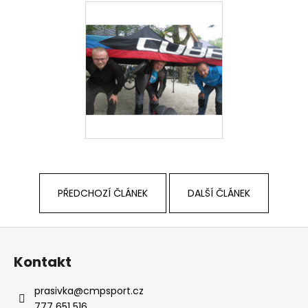
PŘEDCHOZÍ ČLÁNEK
DALŠÍ ČLÁNEK
Z
á
Kontakt
p
a
prasivka
@
cmpsport.cz
t
777 651 516