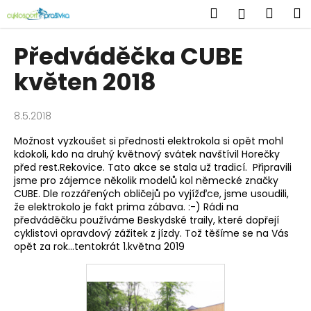
K
Přejít
Hledat
Náku
M
Přihlášen
na
o
obsah
Zpět
Zpět
košík
š
Předváděčka CUBE
í
C
květen 2018
k
o
p
8.5.2018
o
Možnost vyzkoušet si přednosti elektrokola si opět mohl
t
kdokoli, kdo na druhý květnový svátek navštívil Horečky
ř
před rest.Rekovice. Tato akce se stala už tradicí. Připravili
e
jsme pro zájemce několik modelů kol německé značky
CUBE. Dle rozzářených obličejů po vyjížďce, jsme usoudili,
b
že elektrokolo je fakt prima zábava. :-) Rádi na
u
předváděčku používáme Beskydské traily, které dopřejí
cyklistovi opravdový zážitek z jízdy. Tož těšíme se na Vás
j
opět za rok...tentokrát 1.května 2019
e
t
e
n